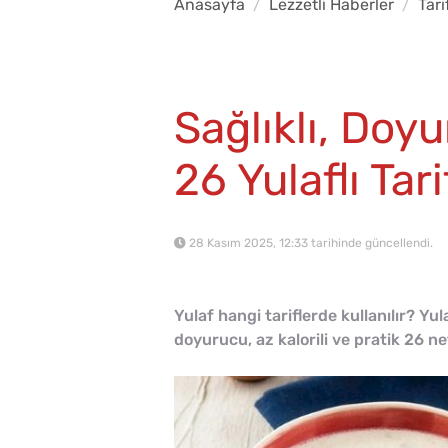
Anasayfa
Lezzetli Haberler
Tari
Sağlıklı, Doy
26 Yulaflı Tari
28 Kasım 2025, 12:33 tarihinde güncellendi.
Yulaf hangi tariflerde kullanılır? Yul
doyurucu, az kalorili ve pratik 26 nefi