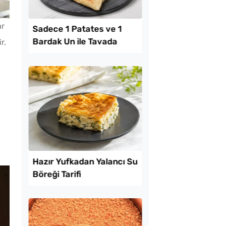
ar
Lezzet Trendleri
r.
k Yediren Meze
Sadece 1 Patates ve
Bardak Un ile Tavada
Gözleme Tarifi