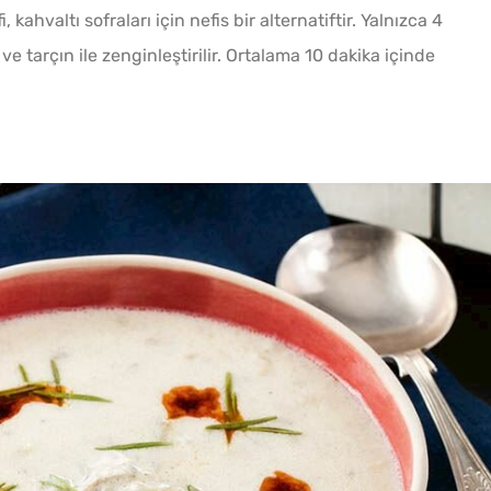
kahvaltı sofraları için nefis bir alternatiftir. Yalnızca 4
e tarçın ile zenginleştirilir. Ortalama 10 dakika içinde
Az Kıy
Köftesi
Yağ Ç
Tarifi