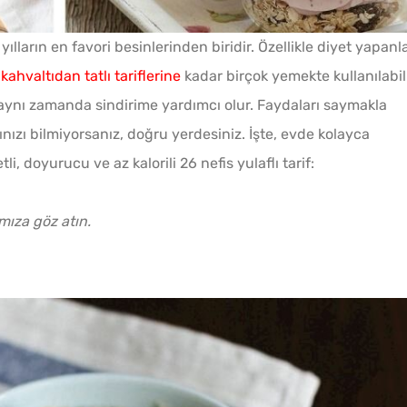
 yılların en favori besinlerinden biridir. Özellikle diyet yapanl
,
kahvaltıdan
tatlı tariflerine
kadar birçok yemekte kullanılabili
 aynı zamanda sindirime yardımcı olur. Faydaları saymakla
Kızartma Yağına Bir
nızı bilmiyorsanız, doğru yerdesiniz. İşte, evde kolayca
Parça Havuç Atınca Ne
li, doyurucu ve az kalorili 26 nefis yulaflı tarif:
Olur?
Çiğ Domates Kavanozda
ıza göz atın.
Nasıl Saklanır?
Parma
Bulaşık Makinesine Neden
Tarifi
Bir Top Alüminyum Folyo
Atılır?