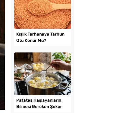
l Ayrılan Tavada
Hazır Yufkadan Yalan
 Tarifi
Böreği Tarifi