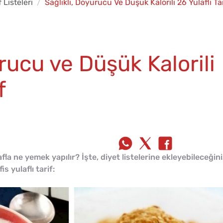
f Listeleri
Sağlıklı, Doyurucu Ve Düşük Kalorili 26 Yulaflı Tar
urucu ve Düşük Kalorili
f
afla ne yemek yapılır? İşte, diyet listelerine ekleyebileceğin
s yulaflı tarif: