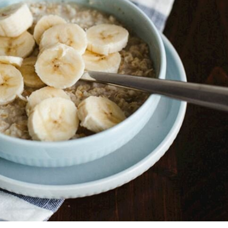
Haşlanan Yumurtaya
Neden Bir Damla Sirke
Eklenir?
Tel Te
Katmer