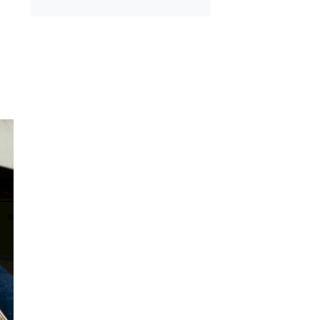
mayla Kıbrıs
Kışlık Tarhanaya Tar
 Tarifi
Otu Konur Mu?
ekmeyen Akıtma
Patates Haşlayanlar
Bilmesi Gereken Şek
Hilesi