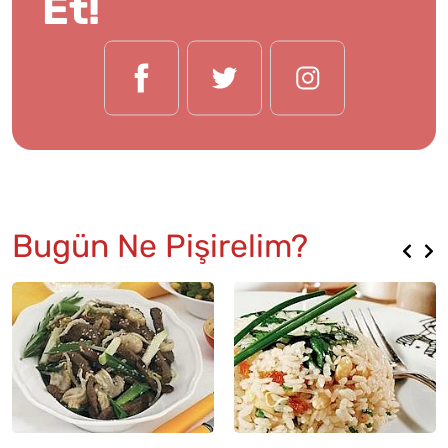
Et!
Bugün Ne Pişirelim?
Meze
30 Dk
Sezar salatası