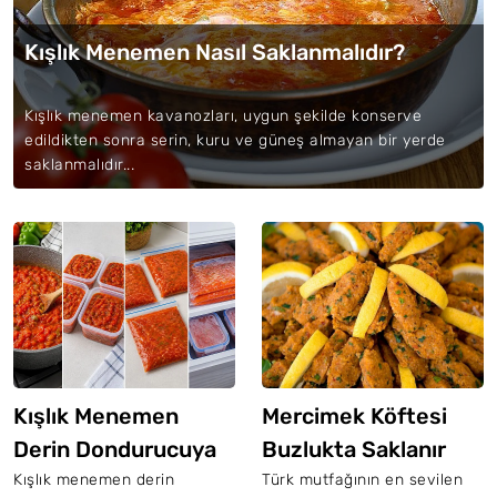
Kışlık Menemen Nasıl Saklanmalıdır?
Kışlık menemen kavanozları, uygun şekilde konserve
edildikten sonra serin, kuru ve güneş almayan bir yerde
saklanmalıdır...
Kışlık Menemen
Mercimek Köftesi
Derin Dondurucuya
Buzlukta Saklanır
Nasıl Konur?
Mı?
Kışlık menemen derin
Türk mutfağının en sevilen