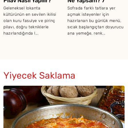
Pilav Nasıl Yapılır?
Ne Yapsam? 7
Ağustos 2026
Geleneksel lokanta
Sofrada farklı tatlara yer
kültürünün en sevilen ikilisi
açmak isteyenler için
olan kuru fasulye ve pirinç
hazırlanan bu günlük menü,
pilavı, doğru tekniklerle
sıcak başlangıçtan doyurucu
hazırlandığında l...
ana yemeğe, renk...
Yiyecek Saklama