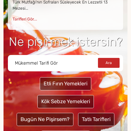
Türk Mutfağı'nın Sofraları Süsleyecek En Lezzetli 13
Mezesi...
Tarifleri Gör...
Ne pişirmek istersin?
Etli Fırın Yemekleri
Kök Sebze Yemekleri
Bugün Ne Pişirsem?
Tatlı Tarifleri