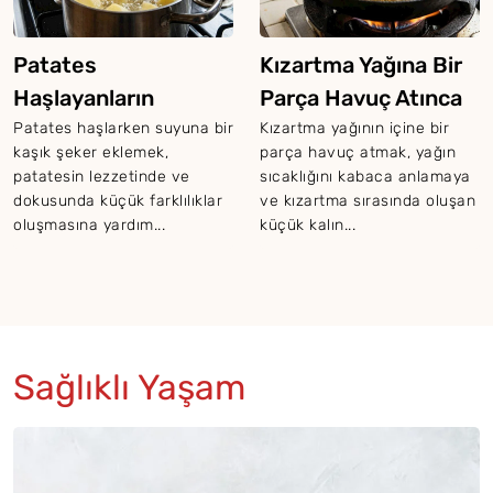
Patates
Kızartma Yağına Bir
Haşlayanların
Parça Havuç Atınca
Bilmesi Gereken
Ne Olur?
Patates haşlarken suyuna bir
Kızartma yağının içine bir
kaşık şeker eklemek,
parça havuç atmak, yağın
Şeker Hilesi
patatesin lezzetinde ve
sıcaklığını kabaca anlamaya
dokusunda küçük farklılıklar
ve kızartma sırasında oluşan
oluşmasına yardım...
küçük kalın...
Sağlıklı Yaşam