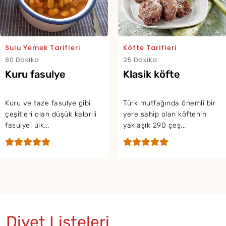
sarma
Genellikle asma yaprağı ve
kırık pirinç ile hazırlanan
yaprak sarma, Osmanlı
Köfte Tarifleri
mutfağ...
25 Dakika
Klasik köfte
Türk mutfağında önemli bir
yere sahip olan köftenin
yaklaşık 290 çeş...
Diyet Listeleri