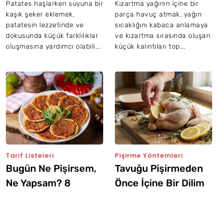
Bilmesi Gereken
Ne Olur?
Patates haşlarken suyuna bir
Kızartma yağının içine bir
kaşık şeker eklemek,
parça havuç atmak, yağın
Şeker Hilesi
patatesin lezzetinde ve
sıcaklığını kabaca anlamaya
dokusunda küçük farklılıklar
ve kızartma sırasında oluşan
oluşmasına yardımcı olabili...
küçük kalıntıları top...
Tarif Listeleri
Pişirme Yöntemleri
Bugün Ne Pişirsem,
Tavuğu Pişirmeden
Ne Yapsam? 8
Önce İçine Bir Dilim
Ağustos 2026
Limon Atarsanız Ne
Olur?