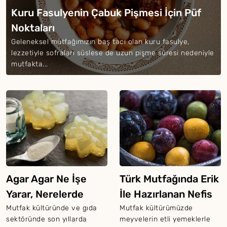
Kuru Fasulyenin Çabuk Pişmesi İçin Püf
Noktaları
Geleneksel mutfağımızın baş tacı olan kuru fasulye,
lezzetiyle sofraları süslese de uzun pişme süresi nedeniyle
mutfakta...
Agar Agar Ne İşe
Türk Mutfağında Erik
Yarar, Nerelerde
İle Hazırlanan Nefis
Kullanılır?
Yemekler
Mutfak kültüründe ve gıda
Mutfak kültürümüzde
sektöründe son yıllarda
meyvelerin etli yemeklerle