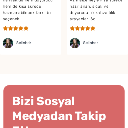
Çökelek
Az malzemeyle kısa sürede
hazırlanan, sıcak ve
Sündürmesi Tarifi
doyurucu bir kahvaltılık
arayanlar i&c...
Selinhdr
Bizi Sosyal
Medyadan Takip