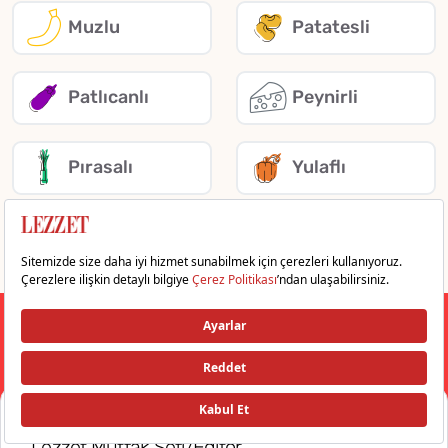
Muzlu
Patatesli
Patlıcanlı
Peynirli
Pırasalı
Yulaflı
Daha Fazla Göster
Lezzet Test Ekibi ile Tanışın
Duygu Karagül
SEO Editörü