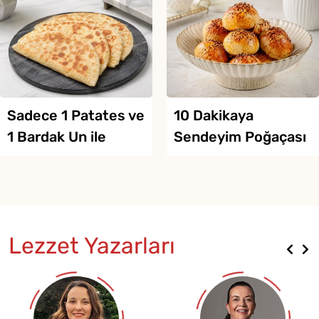
10 Dakikaya
Hazır Yufkadan
Sendeyim Poğaçası
Yalancı Su Böreği
Tarifi
Tarifi
Zeytinyağlı
An
Lezzet Yazarları
Çorba
Uluslararası
İ