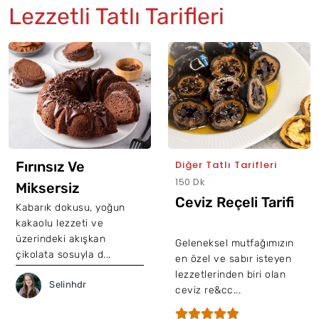
Lezzetli Tatlı Tarifleri
Fırınsız Ve
Diğer Tatlı Tarifleri
150 Dk
Miksersiz
Ceviz Reçeli Tarifi
Tencerede Kek
Kabarık dokusu, yoğun
kakaolu lezzeti ve
Tarifi
üzerindeki akışkan
Geleneksel mutfağımızın
çikolata sosuyla d...
en özel ve sabır isteyen
lezzetlerinden biri olan
Selinhdr
ceviz re&cc...