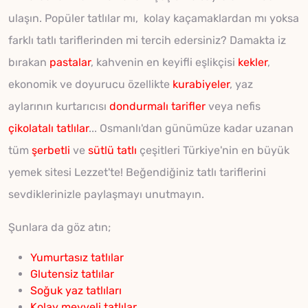
ulaşın. Popüler tatlılar mı, kolay kaçamaklardan mı yoksa
farklı tatlı tariflerinden mi tercih edersiniz? Damakta iz
bırakan
pastalar
, kahvenin en keyifli eşlikçisi
kekler
,
ekonomik ve doyurucu özellikte
kurabiyeler
, yaz
aylarının kurtarıcısı
dondurmalı tarifler
veya nefis
çikolatalı tatlılar
... Osmanlı'dan günümüze kadar uzanan
tüm
şerbetli
ve
sütlü tatlı
çeşitleri Türkiye'nin en büyük
yemek sitesi Lezzet'te! Beğendiğiniz tatlı tariflerini
sevdiklerinizle paylaşmayı unutmayın.
Şunlara da göz atın;
Yumurtasız tatlılar
Glutensiz tatlılar
Soğuk yaz tatlıları
Kolay meyveli tatlılar