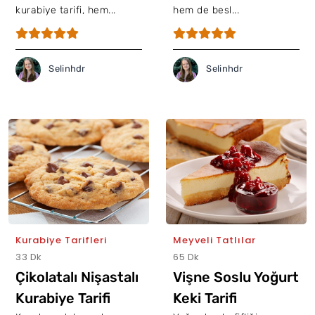
kurabiye tarifi, hem...
hem de besl...
Selinhdr
Selinhdr
Kurabiye Tarifleri
Meyveli Tatlılar
33 Dk
65 Dk
Çikolatalı Nişastalı
Vişne Soslu Yoğurt
Kurabiye Tarifi
Keki Tarifi