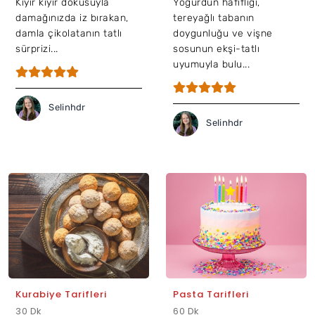
Kıyır kıyır dokusuyla
Yoğurdun hafifliği,
damağınızda iz bırakan,
tereyağlı tabanın
damla çikolatanın tatlı
doygunluğu ve vişne
sürprizi...
sosunun ekşi-tatlı
uyumuyla bulu...
Selinhdr
Selinhdr
Kurabiye Tarifleri
Pasta Tarifleri
30 Dk
60 Dk