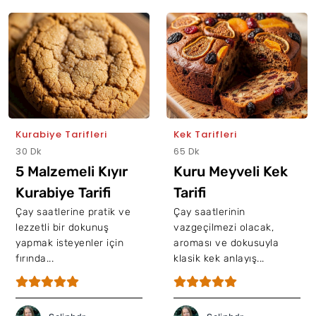
Kurabiye Tarifleri
Kek Tarifleri
30 Dk
65 Dk
5 Malzemeli Kıyır
Kuru Meyveli Kek
Kurabiye Tarifi
Tarifi
Çay saatlerine pratik ve
Çay saatlerinin
lezzetli bir dokunuş
vazgeçilmezi olacak,
yapmak isteyenler için
aroması ve dokusuyla
fırında...
klasik kek anlayış...