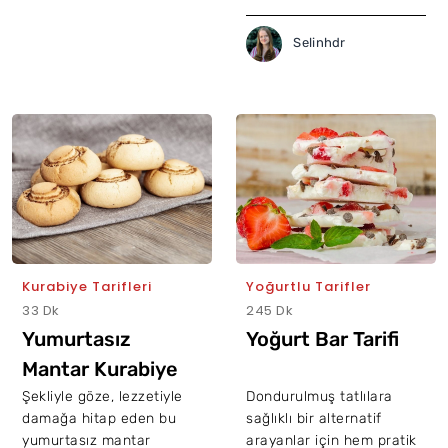
Selinhdr
Kurabiye Tarifleri
Yoğurtlu Tarifler
33 Dk
245 Dk
Yumurtasız
Yoğurt Bar Tarifi
Mantar Kurabiye
Tarifi
Şekliyle göze, lezzetiyle
Dondurulmuş tatlılara
damağa hitap eden bu
sağlıklı bir alternatif
yumurtasız mantar
arayanlar için hem pratik