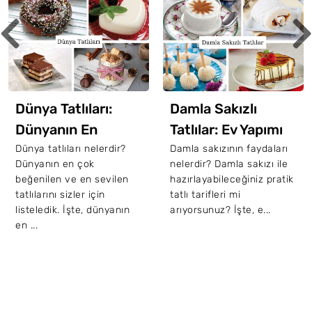
Dünya Tatlıları:
Damla Sakızlı
Dünyanın En
Tatlılar: Ev Yapımı
Meşhur Ve Lezzetli
10 Nefis Tarif
Dünya tatlıları nelerdir?
Damla sakızının faydaları
Dünyanın en çok
nelerdir? Damla sakızı ile
19 Tatlısı
beğenilen ve en sevilen
hazırlayabileceğiniz pratik
tatlılarını sizler için
tatlı tarifleri mi
listeledik. İşte, dünyanın
arıyorsunuz? İşte, e...
en ...