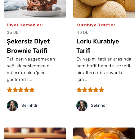
Diyet Yemekleri
Kurabiye Tarifleri
35 Dk
40 Dk
Şekersiz Diyet
Lorlu Kurabiye
Brownie Tarifi
Tarifi
Tatlıdan vazgeçmeden
Ev yapımı tatlılar arasında
sağlıklı beslenmenin
hem hafif hem de lezzetli
mümkün olduğunu
bir alternatif arayanlar
gösteren t...
için...
Selinhdr
Selinhdr