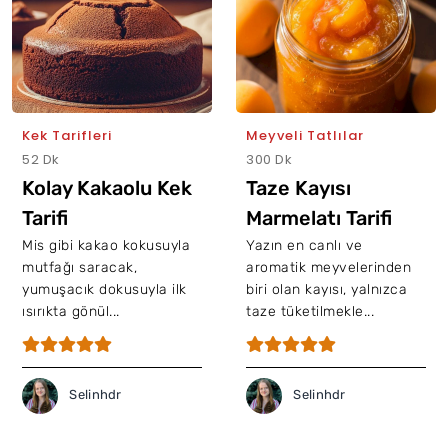
Kek Tarifleri
Meyveli Tatlılar
52 Dk
300 Dk
Kolay Kakaolu Kek
Taze Kayısı
Tarifi
Marmelatı Tarifi
Mis gibi kakao kokusuyla
Yazın en canlı ve
mutfağı saracak,
aromatik meyvelerinden
yumuşacık dokusuyla ilk
biri olan kayısı, yalnızca
ısırıkta gönül...
taze tüketilmekle...
Selinhdr
Selinhdr