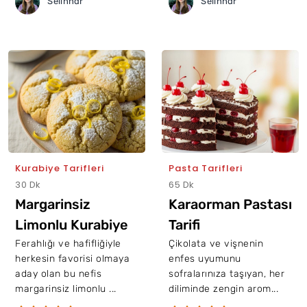
Selinhdr
Selinhdr
Kurabiye Tarifleri
Pasta Tarifleri
30 Dk
65 Dk
Margarinsiz
Karaorman Pastası
Limonlu Kurabiye
Tarifi
Tarifi
Ferahlığı ve hafifliğiyle
Çikolata ve vişnenin
herkesin favorisi olmaya
enfes uyumunu
aday olan bu nefis
sofralarınıza taşıyan, her
margarinsiz limonlu ...
diliminde zengin arom...