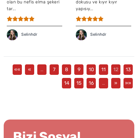
olan bu nefis elma şekeri
dokusu ve kıyır kıyır
tar...
yapısıy...
Selinhdr
Selinhdr
««
«
…
7
8
9
10
11
12
13
14
15
16
…
»
»»
Bizi Sosyal