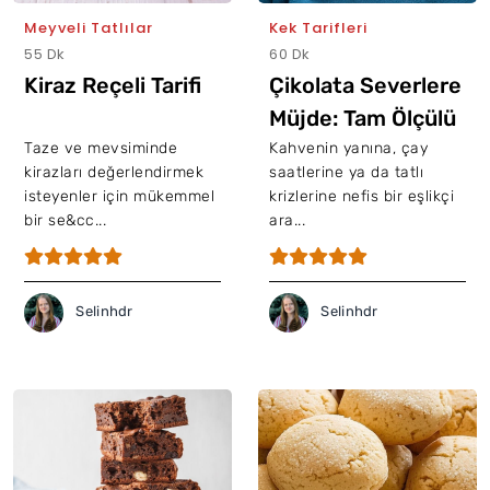
Meyveli Tatlılar
Kek Tarifleri
55 Dk
60 Dk
Kiraz Reçeli Tarifi
Çikolata Severlere
Müjde: Tam Ölçülü
Damla Çikolatalı
Taze ve mevsiminde
Kahvenin yanına, çay
kirazları değerlendirmek
saatlerine ya da tatlı
Kek Tarifi
isteyenler için mükemmel
krizlerine nefis bir eşlikçi
bir se&cc...
ara...
Selinhdr
Selinhdr