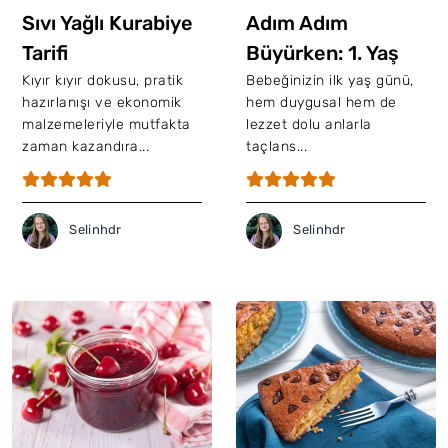
Sıvı Yağlı Kurabiye
Adım Adım
Tarifi
Büyürken: 1. Yaş
Pastası Tarifi
Kıyır kıyır dokusu, pratik
Bebeğinizin ilk yaş günü,
hazırlanışı ve ekonomik
hem duygusal hem de
malzemeleriyle mutfakta
lezzet dolu anlarla
zaman kazandıra...
taçlans...
Selinhdr
Selinhdr