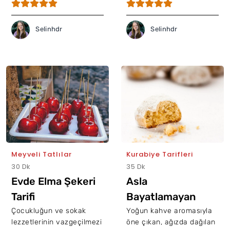
Selinhdr
Selinhdr
Meyveli Tatlılar
Kurabiye Tarifleri
30 Dk
35 Dk
Evde Elma Şekeri
Asla
Tarifi
Bayatlamayan
Türk Kahveli
Çocukluğun ve sokak
Yoğun kahve aromasıyla
lezzetlerinin vazgeçilmezi
öne çıkan, ağızda dağılan
Kurabiye Tarifi