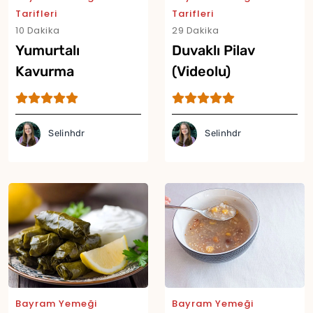
Tarifleri
Tarifleri
10 Dakika
29 Dakika
Yumurtalı
Duvaklı Pilav
Kavurma
(Videolu)
Selinhdr
Selinhdr
Yor
Bayram Yemeği
Bayram Yemeği