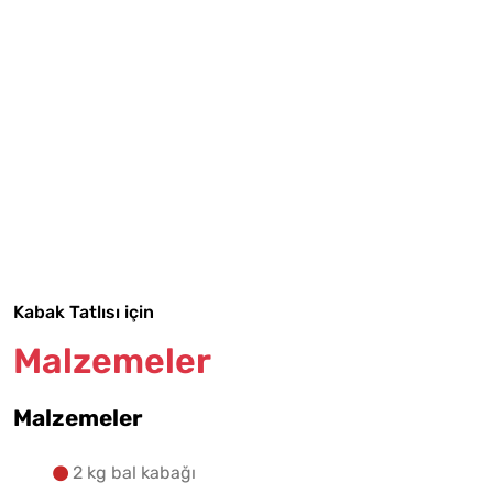
Tarif Defterime Kaydet
Malzemelere Geç
Kabak Tatlısı için
Yapılış Adımlarına Geç
Malzemeler
Malzemeler
2 kg bal kabağı