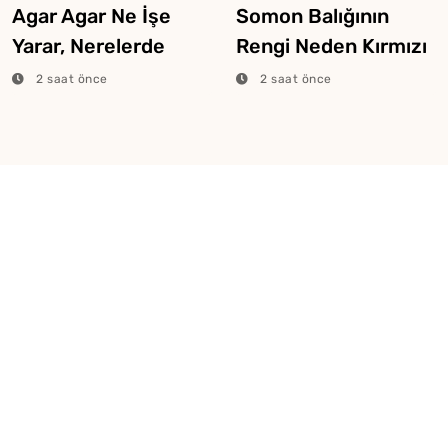
Agar Agar Ne İşe
Somon Balığının
Yarar, Nerelerde
Rengi Neden Kırmızı
Kullanılır?
Veya Pembe Olur?
2 saat önce
2 saat önce