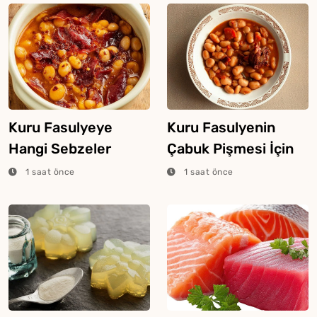
Kuru Fasulyeye
Kuru Fasulyenin
Hangi Sebzeler
Çabuk Pişmesi İçin
Konur?
Püf Noktaları
1 saat önce
1 saat önce