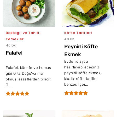
Baklagil ve Tahıllı
Köfte Tarifleri
Yemekler
40 Dk
40 Dk
Peynirli Köfte
Falafel
Ekmek
Evde kolayca
hazırlayabileceğiniz
Falafel, künefe ve humus
peynirli köfte ekmek,
gibi Orta Doğu'ya mal
klasik köfte tarifine
olmuş lezzetlerden biridir.
benzer. İçer...
Ö...