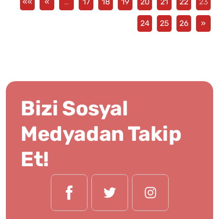
««
«
…
17
18
19
20
21
22
23
24
25
26
»
Bizi Sosyal
Medyadan Takip
Et!