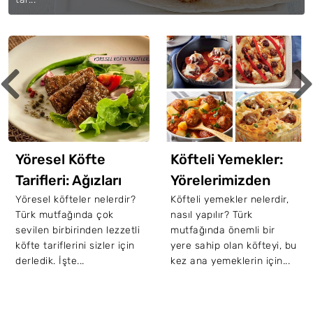
Köfte Nasıl Ortaya
Çıktı? İyi Köfte
Yapmanın Püf
Köftenin tarihçesi
hakkında neler biliyoruz?
Noktaları Nelerdir?
Köfte nasıl ortaya çıktı?
Peki, iyi, lezzetli köfte
yapmanın püf noktaları ...
Köfteli Yemekler:
Yörelerimizden
Doyurucu Ve Nefis
Köfteli yemekler nelerdir,
nasıl yapılır? Türk
13 Köfteli Yemek
mutfağında önemli bir
Tarifi
yere sahip olan köfteyi, bu
kez ana yemeklerin için...