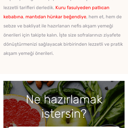
lezzetli tarifleri derledik.
Kuru fasulyeden
patlıcan
kebabına
,
mantıdan
hünkar beğendiye
, hem et, hem de
sebze ve bakliyat ile hazırlanan nefis akşam yemeği
önerileri için takipte kalın. İşte size sofralarınızı ziyafete
dönüştürmenizi sağlayacak birbirinden lezzetli ve pratik
akşam yemeği önerileri.
Ne hazırlamak
istersin?