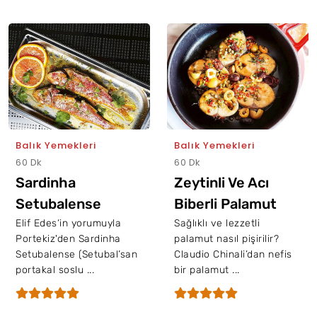
Balık Yemekleri
Balık Yemekleri
60 Dk
60 Dk
Sardinha
Zeytinli Ve Acı
Setubalense
Biberli Palamut
Elif Edes‘in yorumuyla
Sağlıklı ve lezzetli
Portekiz'den Sardinha
palamut nasıl pişirilir?
Setubalense (Setubal’san
Claudio Chinali’dan nefis
portakal soslu ...
bir palamut ...