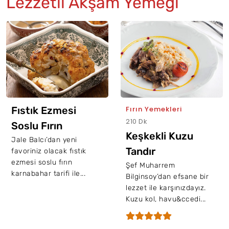
Lezzetli Akşam Yemeği
Fıstık Ezmesi
Fırın Yemekleri
210 Dk
Soslu Fırın
Keşkekli Kuzu
Karnabahar
Jale Balcı’dan yeni
Tandır
favoriniz olacak fıstık
ezmesi soslu fırın
Şef Muharrem
karnabahar tarifi ile...
Bilginsoy’dan efsane bir
lezzet ile karşınızdayız.
Kuzu kol, havu&ccedi...