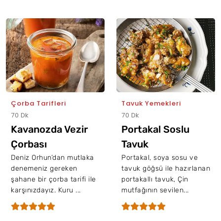
Çorba Tarifleri
Tavuk Yemekleri
70 Dk
70 Dk
Kavanozda Vezir
Portakal Soslu
Çorbası
Tavuk
Deniz Orhun’dan mutlaka
Portakal, soya sosu ve
denemeniz gereken
tavuk göğsü ile hazırlanan
şahane bir çorba tarifi ile
portakallı tavuk, Çin
karşınızdayız. Kuru ...
mutfağının sevilen...