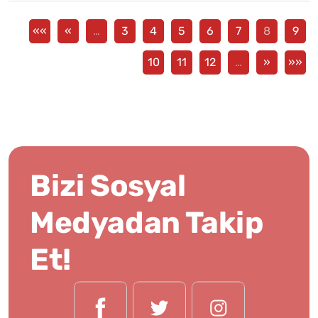
««
«
…
3
4
5
6
7
8
9
10
11
12
…
»
»»
Bizi Sosyal
Medyadan Takip
Et!