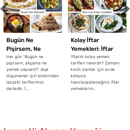
İftara Özel 45
Enfes Çorba Tarifi
İftar için pratik çorba
tarifleri mi arıyorsunuz?
İşte, Ramazan ayında
sofralarınızdan eksik
etmek istemeyeceğiniz
Kolay İftar
birbi...
Yemekleri: İftar
İçin 20 Kolay Tarif
İftarlık kolay yemek
tarifleri nelerdir? Zamanı
kısıtlı olanlar için evde
kolayca
hazırlayabileceğiniz iftar
yemeklerini...