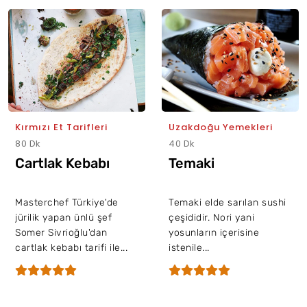
Kırmızı Et Tarifleri
Uzakdoğu Yemekleri
80 Dk
40 Dk
Cartlak Kebabı
Temaki
Masterchef Türkiye'de
Temaki elde sarılan sushi
jürilik yapan ünlü şef
çeşididir. Nori yani
Somer Sivrioğlu'dan
yosunların içerisine
cartlak kebabı tarifi ile...
istenile...