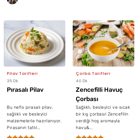
Pilav Tarifleri
Çorba Tarifleri
35 Dk
40 Dk
Pırasalı Pilav
Zencefilli Havuç
Çorbası
Bu nefis pırasalı pilav,
Sağlıklı, besleyici ve sıcak
sağlıklı ve besleyici
bir kış çorbası! Zencefilin
malzemelerle hazırlanıyor.
verdiği hoş aromayla
Pırasanın tatlıl...
havu&...