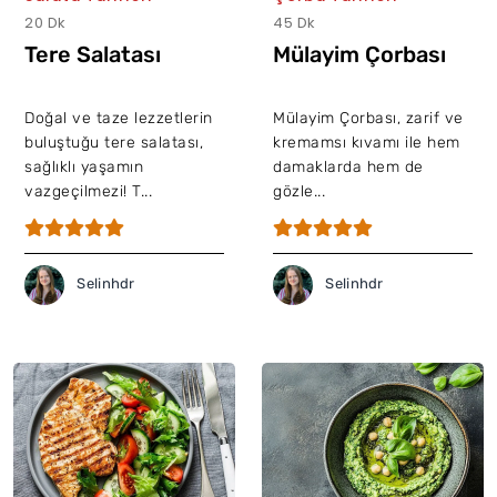
20 Dk
45 Dk
Tere Salatası
Mülayim Çorbası
Doğal ve taze lezzetlerin
Mülayim Çorbası, zarif ve
buluştuğu tere salatası,
kremamsı kıvamı ile hem
sağlıklı yaşamın
damaklarda hem de
vazgeçilmezi! T...
gözle...
Selinhdr
Selinhdr