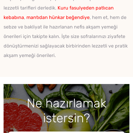
lezzetli tarifleri derledik.
Kuru fasulyeden
patlıcan
kebabına
,
mantıdan
hünkar beğendiye
, hem et, hem de
sebze ve bakliyat ile hazırlanan nefis akşam yemeği
önerileri için takipte kalın. İşte size sofralarınızı ziyafete
dönüştürmenizi sağlayacak birbirinden lezzetli ve pratik
akşam yemeği önerileri.
Ne hazırlamak
istersin?