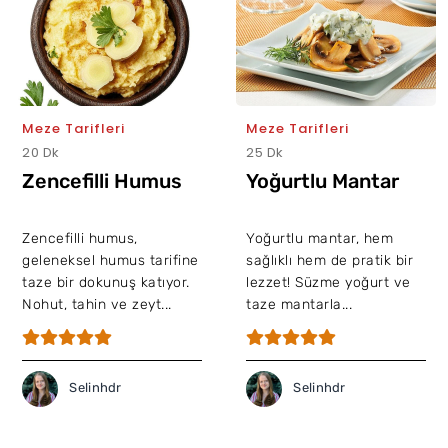
Meze Tarifleri
Meze Tarifleri
20 Dk
25 Dk
Zencefilli Humus
Yoğurtlu Mantar
Zencefilli humus,
Yoğurtlu mantar, hem
geleneksel humus tarifine
sağlıklı hem de pratik bir
taze bir dokunuş katıyor.
lezzet! Süzme yoğurt ve
Nohut, tahin ve zeyt...
taze mantarla...
Selinhdr
Selinhdr