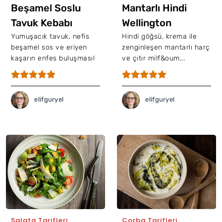
Beşamel Soslu
Mantarlı Hindi
Tavuk Kebabı
Wellington
Yumuşacık tavuk, nefis
Hindi göğsü, krema ile
beşamel sos ve eriyen
zenginleşen mantarlı harç
kaşarın enfes buluşması!
ve çıtır milf&oum...
elifguryel
elifguryel
Salata Tarifleri
Çorba Tarifleri