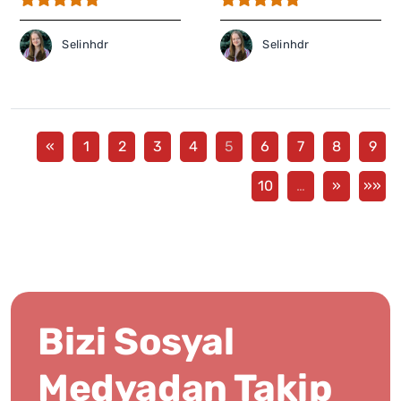
Selinhdr
Selinhdr
«
1
2
3
4
5
6
7
8
9
10
…
»
»»
Bizi Sosyal
Medyadan Takip