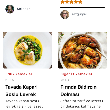
Selinhdr
elifguryel
Balık Yemekleri
Diğer Et Yemekleri
50 Dk
75 Dk
Tavada Kapari
Fırında Bıldırcın
Soslu Levrek
Dolması
Tavada kapari soslu
Sofranıza zarif ve lezzetli
levrek ile şık ve lezzetli
bir dokunuş katmaya ne