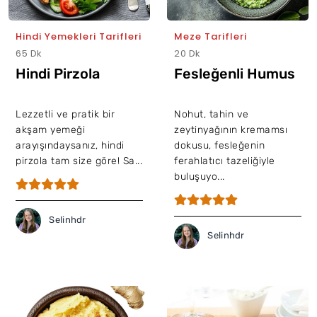
Hindi Yemekleri Tarifleri
Meze Tarifleri
65 Dk
20 Dk
Hindi Pirzola
Fesleğenli Humus
Lezzetli ve pratik bir
Nohut, tahin ve
akşam yemeği
zeytinyağının kremamsı
arayışındaysanız, hindi
dokusu, fesleğenin
pirzola tam size göre! Sa...
ferahlatıcı tazeliğiyle
buluşuyo...
Selinhdr
Selinhdr