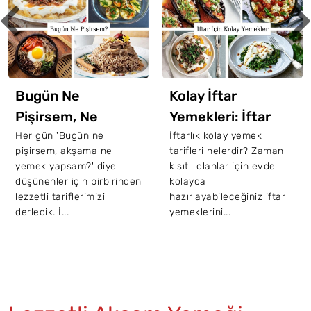
Bugün Ne
Kolay İftar
Pişirsem, Ne
Yemekleri: İftar
Yemek Yapsam
İçin 20 Kolay Tarif
Her gün 'Bugün ne
İftarlık kolay yemek
pişirsem, akşama ne
tarifleri nelerdir? Zamanı
Diyenler İçin 65
yemek yapsam?' diye
kısıtlı olanlar için evde
Nefis Tarif
düşünenler için birbirinden
kolayca
lezzetli tariflerimizi
hazırlayabileceğiniz iftar
derledik. İ...
yemeklerini...