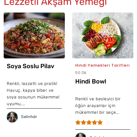
Lezzetli Akşam Yemeği
Soya Soslu Pilav
Hindi Yemekleri Tarifleri
50 Dk
Hindi Bowl
Renkli, lezzetli ve pratik!
Havuç, kapya biber ve
soya sosunun mükemmel
Renkli ve besleyici bir
uyumu,...
öğün arayanlar için
mükemmel bir seçe...
Selinhdr