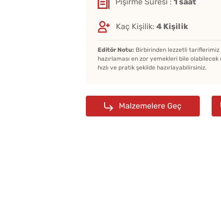
Pişirme Süresi :
1 saat
Haşlayanların
Kaç Kişilik:
4 Kişilik
Gereken Şeker
Editör Notu:
Birbirinden lezzetli tariflerimi
hazırlaması en zor yemekleri bile olabilecek 
hızlı ve pratik şekilde hazırlayabilirsiniz.
Malzemelere Geç
Yağ Çekmeyen Akıtma
Tarifi