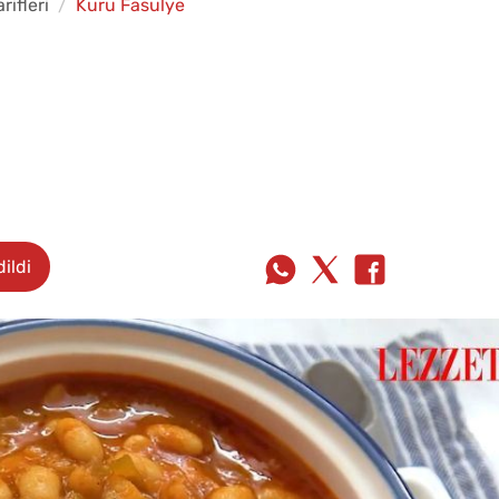
ifleri
Kuru Fasulye
ildi