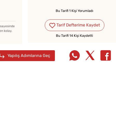
Bu Tarifi 1 Kişi Yorumladı
Tarif Defterime Kaydet
z sayesinde
en kolay,
Bu Tarifi 14 Kişi Kaydetti
Yapılış Adımlarına Geç
Az Kıymayla Kıbrıs
Çiğ D
Köftesi Tarifi
Nasıl 