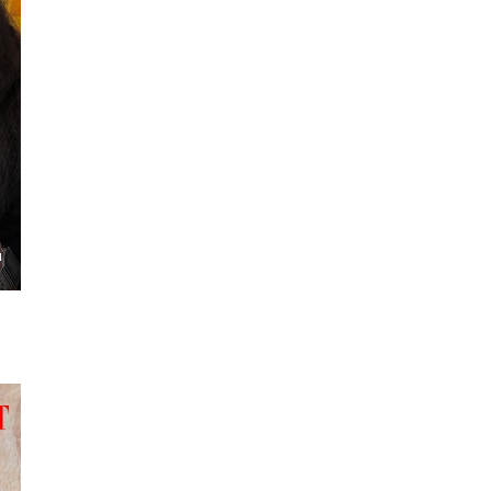
ngs
Enter
fullscreen