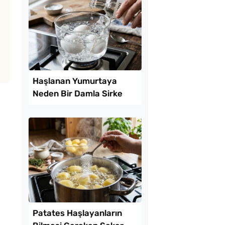
Parmak Yediren Mez
Tarifi
omates Kavanozda
Saklanır?