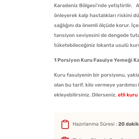
Karadeniz Bölgesi'nde yetiştirilir. 
önleyerek kalp hastalıkları riskini 
sağlığını da önemli ölçüde korur. İç
tansiyon seviyesini de dengede tuta
tüketebileceğiniz lokanta usulü kuru
arhanaya Tarhun
r Mu?
1 Porsiyon Kuru Fasulye Yemeği Ka
Kuru fasulyenin bir porsiyonu, yakl
ates Kavanozda
olan bu tarif, kilo vermeye yardımcı
lanır?
ekleyebilirsiniz. Dilerseniz,
etli kuru
Tel Tel Ayrılan Tavada
n Yumurtaya
Katmer Tarifi
Hazırlanma Süresi :
20 dakik
r Damla Sirke