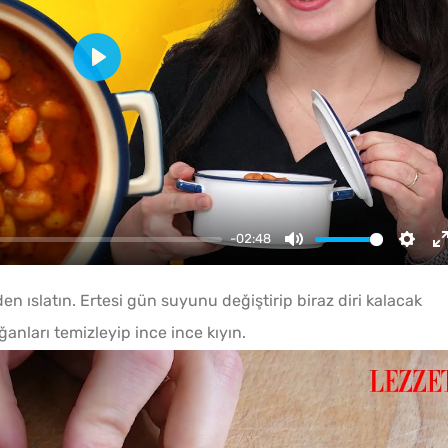
Play
-02:48
Mute
Setti
n ıslatın. Ertesi gün suyunu değiştirip biraz diri kalacak
anları temizleyip ince ince kıyın.