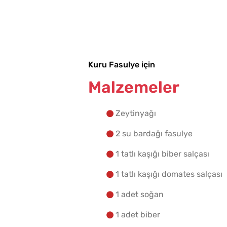
Sadece 1 Patates ve 1
Bardak Un ile Tavada
Kuru Fasulye için
Gözleme Tarifi
Malzemeler
Zeytinyağı
2 su bardağı fasulye
1 tatlı kaşığı biber salçası
1 tatlı kaşığı domates salçası
1 adet soğan
Parmak Yediren Meze
1 adet biber
Tarifi