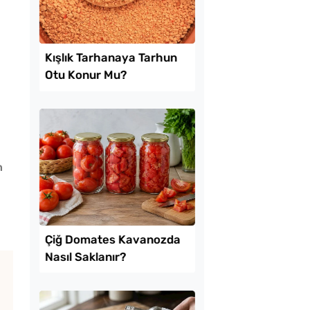
Lezzet Trendleri
Tel Tel Ayrılan Tavad
Katmer Tarifi
n
Yağ Çekmeyen Akıt
Tarifi
 Tarhanaya Tarhun
Sadece 1 Patates ve
onur Mu?
Bardak Un ile Tavada
Gözleme Tarifi