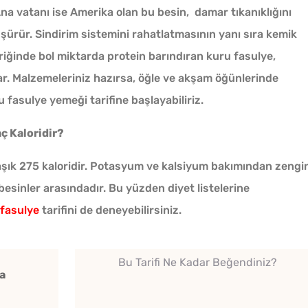
Ana vatanı ise Amerika olan bu besin, damar tıkanıklığını
düşürür. Sindirim sistemini rahatlatmasının yanı sıra kemik
eriğinde bol miktarda protein barındıran kuru fasulye,
r. Malzemeleriniz hazırsa, öğle ve akşam öğünlerinde
 fasulye yemeği tarifine başlayabiliriz.
ç Kaloridir?
aşık 275 kaloridir. Potasyum ve kalsiyum bakımından zengi
 besinler arasındadır. Bu yüzden diyet listelerine
 fasulye
tarifini de deneyebilirsiniz.
10 Dakikaya Sendeyim
Kışlık
Bu Tarifi Ne Kadar Beğendiniz?
Poğaçası Tarifi
Otu K
a
★★★★★
★★★★★
★★★★★