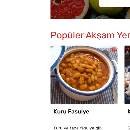
Popüler Akşam Ye
Kuru Fasulye
Kuru ve taze fasulye gibi
G