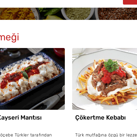
meği
Kayseri Mantısı
Çökertme Kebabı
öçebe Türkler tarafından
Türk mutfağına özgü bir lezze