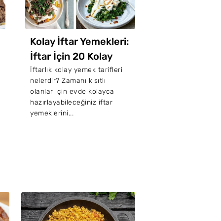
Kolay İftar Yemekleri:
İftar Çorbalar
İftar İçin 20 Kolay
Özel 45 Enfe
Tarif
Tarifi
İftarlık kolay yemek tarifleri
İftar için pratik ço
nelerdir? Zamanı kısıtlı
mi arıyorsunuz? İş
olanlar için evde kolayca
Ramazan ayında
hazırlayabileceğiniz iftar
sofralarınızdan e
yemeklerini...
istemeyeceğiniz bir