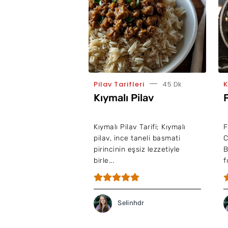
Pilav Tarifleri
45 Dk
K
Kıymalı Pilav
Kıymalı Pilav Tarifi; Kıymalı
F
pilav, ince taneli basmati
C
pirincinin eşsiz lezzetiyle
B
birle...
f
Selinhdr