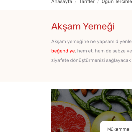
Anasayfa
Tarifler
Öğün Tercihle
Akşam Yemeği
Akşam yemeğine ne yapsam diyenler içi
beğendiye
, hem et, hem de sebze ve b
ziyafete dönüştürmenizi sağlayacak b