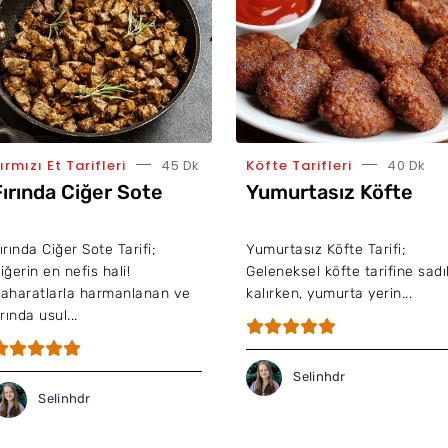
ırmızı Et Tarifleri
45 Dk
Köfte Tarifleri
40 Dk
Fırında Ciğer Sote
Yumurtasız Köfte
ırında Ciğer Sote Tarifi;
Yumurtasız Köfte Tarifi;
iğerin en nefis hali!
Geleneksel köfte tarifine sadı
aharatlarla harmanlanan ve
kalırken, yumurta yerin...
ırında usul...
Selinhdr
Selinhdr