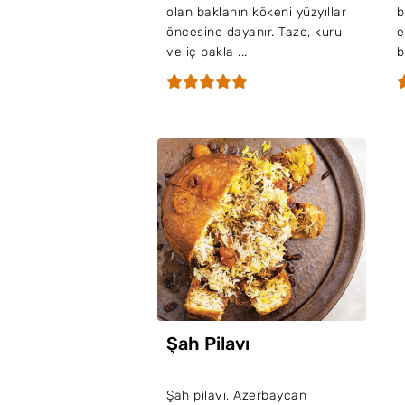
olan baklanın kökeni yüzyıllar
b
öncesine dayanır. Taze, kuru
e
ve iç bakla ...
b
Şah Pilavı
Şah pilavı, Azerbaycan