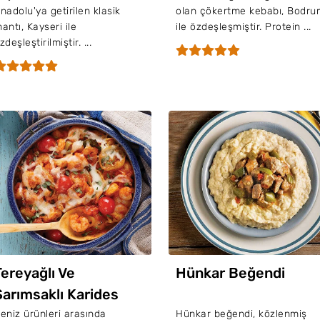
nadolu'ya getirilen klasik
olan çökertme kebabı, Bodru
antı, Kayseri ile
ile özdeşleşmiştir. Protein ...
zdeşleştirilmiştir. ...
Tereyağlı Ve
Hünkar Beğendi
Sarımsaklı Karides
Güveç
eniz ürünleri arasında
Hünkar beğendi, közlenmiş