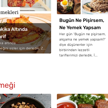
ftar Çorbaları: İftara
Bugün Ne Pişirsem,
zel 45 Enfes Çorba
Ne Yemek Yapsam
akika Altında
rifi
Diyenler İçin 65 Nefis
tar için pratik çorba tarifleri
Her gün 'Bugün ne pişirsem,
rif
 arıyorsunuz? İşte,
akşama ne yemek yapsam?'
Tarif
ka altında
mazan ayında
diye düşünenler için
ğini sizler için derledik. Z...
fralarınızdan eksik etmek
birbirinden lezzetli
temeyeceğiniz birbi...
tariflerimizi derledik. İ...
meği