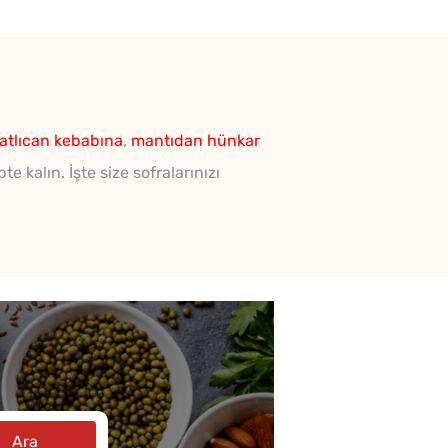
atlıcan kebabına
,
mantıdan
hünkar
e kalın. İşte size sofralarınızı
Ara