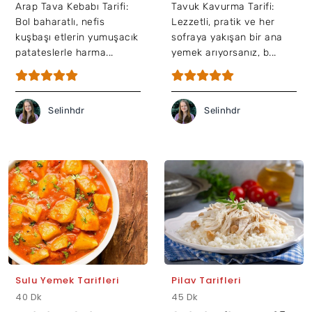
Arap Tava Kebabı Tarifi:
Tavuk Kavurma Tarifi:
Bol baharatlı, nefis
Lezzetli, pratik ve her
kuşbaşı etlerin yumuşacık
sofraya yakışan bir ana
patateslerle harma...
yemek arıyorsanız, b...
Selinhdr
Selinhdr
Sulu Yemek Tarifleri
Pilav Tarifleri
40 Dk
45 Dk