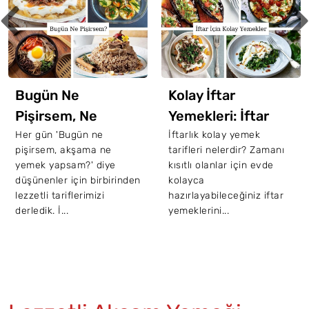
Bugün Ne
Kolay İftar
Pişirsem, Ne
Yemekleri: İftar
Yemek Yapsam
İçin 20 Kolay Tarif
Her gün 'Bugün ne
İftarlık kolay yemek
pişirsem, akşama ne
tarifleri nelerdir? Zamanı
Diyenler İçin 65
yemek yapsam?' diye
kısıtlı olanlar için evde
Nefis Tarif
düşünenler için birbirinden
kolayca
lezzetli tariflerimizi
hazırlayabileceğiniz iftar
derledik. İ...
yemeklerini...