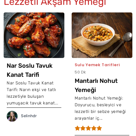
Lezzetli Akşam Yemeği
Nar Soslu Tavuk
Sulu Yemek Tarifleri
50 Dk
Kanat Tarifi
Mantarlı Nohut
Nar Soslu Tavuk Kanat
Yemeği
Tarifi: Narın ekşi ve tatlı
lezzetiyle buluşan
Mantarlı Nohut Yemeği:
yumuşacık tavuk kanat...
Doyurucu, besleyici ve
lezzetli bir sebze yemeği
Selinhdr
arayanlar iç...