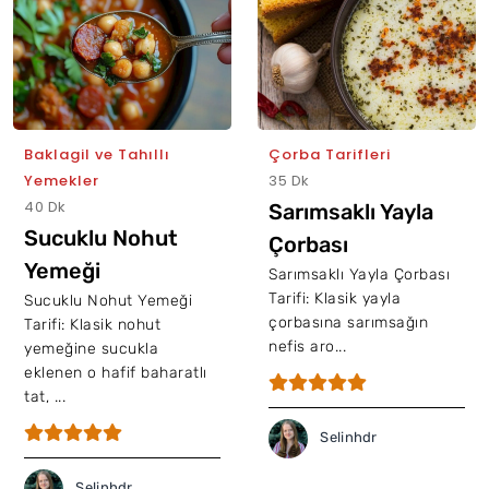
Baklagil ve Tahıllı
Çorba Tarifleri
Yemekler
35 Dk
40 Dk
Sarımsaklı Yayla
Sucuklu Nohut
Çorbası
Yemeği
Sarımsaklı Yayla Çorbası
Tarifi: Klasik yayla
Sucuklu Nohut Yemeği
çorbasına sarımsağın
Tarifi: Klasik nohut
nefis aro...
yemeğine sucukla
eklenen o hafif baharatlı
tat, ...
Selinhdr
Selinhdr