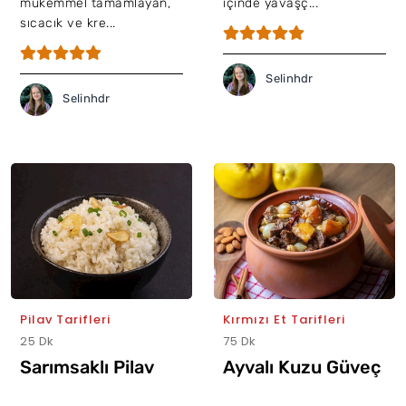
mükemmel tamamlayan,
içinde yavaşç...
sıcacık ve kre...
Selinhdr
Selinhdr
Pilav Tarifleri
Kırmızı Et Tarifleri
25 Dk
75 Dk
Sarımsaklı Pilav
Ayvalı Kuzu Güveç