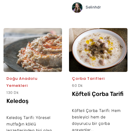
Selinhdr
Doğu Anadolu
Çorba Tarifleri
Yemekleri
60 Dk
130 Dk
Köfteli Çorba Tarifi
Keledoş
Köfteli Çorba Tarifi: Hem
besleyici hem de
Keledoş Tarifi: Yöresel
doyurucu bir çorba
mutfağın köklü
arayanlar...
lezzetlerinden biri olan