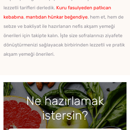
lezzetli tarifleri derledik.
Kuru fasulyeden
patlıcan
kebabına
,
mantıdan
hünkar beğendiye
, hem et, hem de
sebze ve bakliyat ile hazırlanan nefis akşam yemeği
önerileri için takipte kalın. İşte size sofralarınızı ziyafete
dönüştürmenizi sağlayacak birbirinden lezzetli ve pratik
akşam yemeği önerileri.
Ne hazırlamak
istersin?