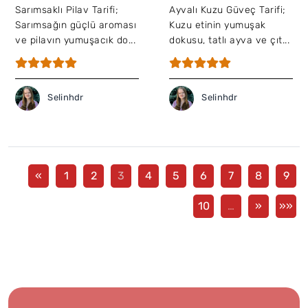
Sarımsaklı Pilav Tarifi;
Ayvalı Kuzu Güveç Tarifi;
Sarımsağın güçlü aroması
Kuzu etinin yumuşak
ve pilavın yumuşacık do...
dokusu, tatlı ayva ve çıt...
Selinhdr
Selinhdr
«
1
2
3
4
5
6
7
8
9
10
…
»
»»