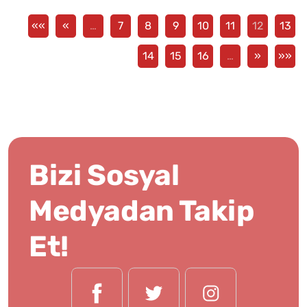
««
«
…
7
8
9
10
11
12
13
14
15
16
…
»
»»
Bizi Sosyal
Medyadan Takip
Et!