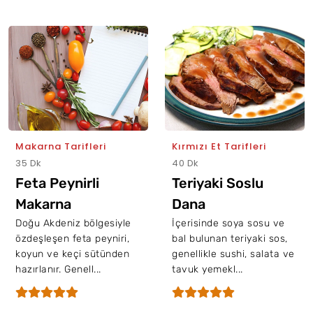
Makarna Tarifleri
Kırmızı Et Tarifleri
35 Dk
40 Dk
Feta Peynirli
Teriyaki Soslu
Makarna
Dana
Doğu Akdeniz bölgesiyle
İçerisinde soya sosu ve
özdeşleşen feta peyniri,
bal bulunan teriyaki sos,
koyun ve keçi sütünden
genellikle sushi, salata ve
hazırlanır. Genell...
tavuk yemekl...