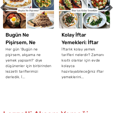
Bugün Ne
Kolay İftar
Pişirsem, Ne
Yemekleri: İftar
Yemek Yapsam
İçin 20 Kolay Tarif
Her gün 'Bugün ne
İftarlık kolay yemek
pişirsem, akşama ne
tarifleri nelerdir? Zamanı
Diyenler İçin 65
yemek yapsam?' diye
kısıtlı olanlar için evde
Nefis Tarif
düşünenler için birbirinden
kolayca
lezzetli tariflerimizi
hazırlayabileceğiniz iftar
derledik. İ...
yemeklerini...