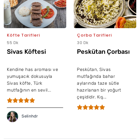
Köfte Tarifleri
Çorba Tarifleri
55 Dk
30 Dk
Sivas Köftesi
Peskütan Çorbası
Kendine has aroması ve
Peskütan, Sivas
yumuşacık dokusuyla
mutfağında bahar
Sivas köfte, Türk
aylarında taze sütle
mutfağının en sevil...
hazırlanan bir yoğurt
çeşididir. Kış...
Selinhdr