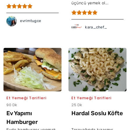
üçüncü yemek ol...
evrimtugce
kara_chef_
Et Yemeği Tarifleri
Et Yemeği Tarifleri
90 Dk
25 Dk
Ev Yapımı
Hardal Soslu Köfte
Hamburger
Evde hamburger yapmak
Tereyağında kızarmış