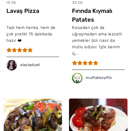
15 Dk
35 Dk
Lavaş Pizza
Fırında Kıymalı
Patates
Tadı hem harika, hem de
Kıssadan çok da
çok pratik! 15 dakikada
uğraşmadan ama lezzetli
hazır ❤️
yemekler bizi nasıl da
mutlu ediyor. İşte benim
iç...
elayladiyet
mutfakkeyiftir