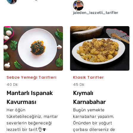
jaleden_lezzetli_tarifler
Sebze Yemeği Tarifleri
Klasik Tarifler
40 Dk
45 Dk
Mantarlı Ispanak
Kıymalı
Kavurması
Karnabahar
Yemeği
Her öğün
Bugün yemekte
tüketebileceğiniz, mantar
karnabahar yapalım.
severlerin beğeneceği
Önünden bir yoğurt
lezzetli bir tarif.👌🍄
çorbası dilerseniz de