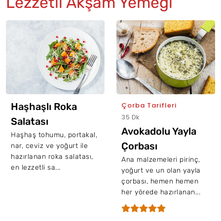
Lezzetli Akşam Yemeği
Haşhaşlı Roka
Çorba Tarifleri
35 Dk
Salatası
Avokadolu Yayla
Haşhaş tohumu, portakal,
Çorbası
nar, ceviz ve yoğurt ile
hazırlanan roka salatası,
Ana malzemeleri pirinç,
en lezzetli sa...
yoğurt ve un olan yayla
çorbası, hemen hemen
her yörede hazırlanan...