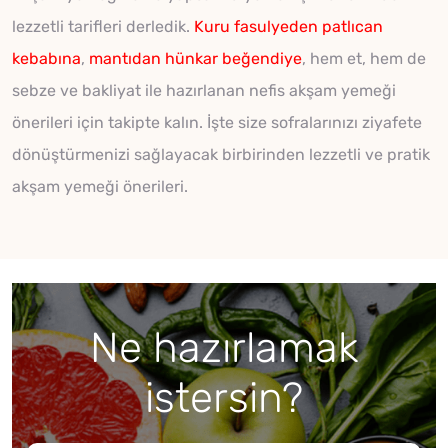
lezzetli tarifleri derledik.
Kuru fasulyeden
patlıcan
kebabına
,
mantıdan
hünkar beğendiye
, hem et, hem de
sebze ve bakliyat ile hazırlanan nefis akşam yemeği
önerileri için takipte kalın. İşte size sofralarınızı ziyafete
dönüştürmenizi sağlayacak birbirinden lezzetli ve pratik
akşam yemeği önerileri.
Ne hazırlamak
istersin?