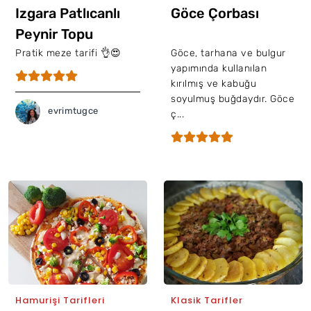
Izgara Patlıcanlı
Göce Çorbası
Peynir Topu
Pratik meze tarifi 👌😍
Göce, tarhana ve bulgur
yapımında kullanılan
kırılmış ve kabuğu
soyulmuş buğdaydır. Göce
evrimtugce
ç...
Hamurişi Tarifleri
Klasik Tarifler