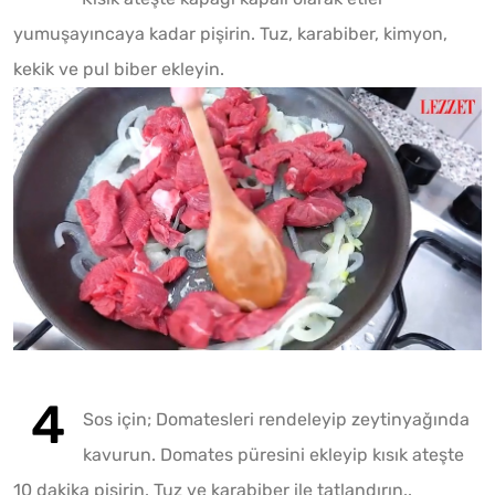
Play
yumuşayıncaya kadar pişirin. Tuz, karabiber, kimyon,
kekik ve pul biber ekleyin.
Play
Mute
Sos için; Domatesleri rendeleyip zeytinyağında
kavurun. Domates püresini ekleyip kısık ateşte
10 dakika pişirin. Tuz ve karabiber ile tatlandırın..