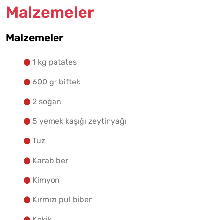
Malzemeler
Malzemeler
Malzemelere Geç
1 kg patates
Yapılış Adımlarına Geç
600 gr biftek
2 soğan
5 yemek kaşığı zeytinyağı
Tuz
Karabiber
Kimyon
Kırmızı pul biber
Kekik