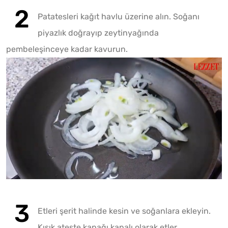
Patatesleri kağıt havlu üzerine alın. Soğanı
piyazlık doğrayıp zeytinyağında
pembeleşinceye kadar kavurun.
Fotoğr
Etleri şerit halinde kesin ve soğanlara ekleyin.
Kısık ateşte kapağı kapalı olarak etler