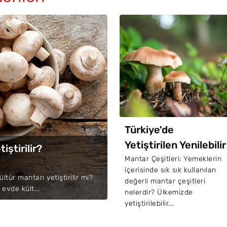
vde İstiridye
Türkiye'de
antarı Nasıl
Yetiştirilen Yenilebilir
iştirilir?
tiştirilir?
Mantar Çeşitleri
tiridye mantarı nedir, evde
Mantar Çeşitleri: Yemeklerin
tiridye mantarı (kavak) nasıl
içerisinde sık sık kullanılan
Nelerdir?
tür mantarı yetiştirilir mi?
iştirilir? İstiridye
değerli mantar çeşitleri
 evde kült...
ntarının faydaları nelerdir?
nelerdir? Ülkemizde
...
yetiştirilebilir...