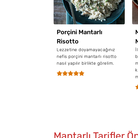
Porçini Mantarlı
Risotto
Lezzetine doyamayacağınız
İ
nefis porçini mantarlı risotto
b
nasıl yapılır birlikte görelim.
m
k
m
Mantarlı Tarifler Ön