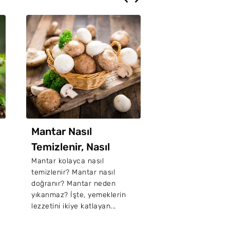
Mantar Nasıl
Mantar Neden
Temizlenir, Nasıl
Ve Kararması
Doğranır?
Engellenir?
Mantar kolayca nasıl
Ana yemek olarak
temizlenir? Mantar nasıl
mantar, pişirirken
doğranır? Mantar neden
kararır? Kararan 
yıkanmaz? İşte, yemeklerin
mi? Mantar kararm
lezzetini ikiye katlayan...
engellemenin yoll..