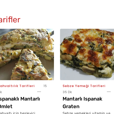
rifler
ahvaltılık Tarifleri
15
Sebze Yemeği Tarifleri
k
35 Dk
Ispanaklı Mantarlı
Mantarlı Ispanak
Omlet
Graten
ahvaltı için besleyici,
Sebze yemekleri vitamin ve