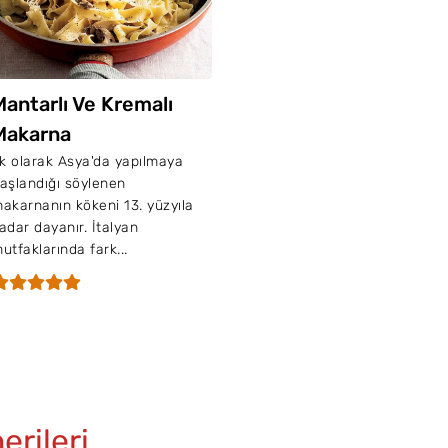
Mantarlı Ve Kremalı
Makarna
lk olarak Asya'da yapılmaya
aşlandığı söylenen
akarnanın kökeni 13. yüzyıla
adar dayanır. İtalyan
utfaklarında fark...
erileri