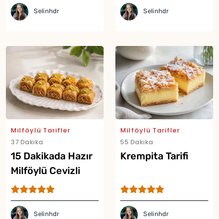
Selinhdr
Selinhdr
Yor
Milföylü Tarifler
Milföylü Tarifler
37 Dakika
55 Dakika
15 Dakikada Hazır
Krempita Tarifi
Milföylü Cevizli
Tatlı Tarifi
Selinhdr
Selinhdr