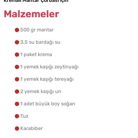
Kremalı Mantar Çorbası için
Malzemeler
500 gr mantar
Malzemelere Geç
3,5 su bardağı su
Yapılış Adımlarına Geç
1 paket krema
1 yemek kaşığı zeytinyağı
1 yemek kaşığı tereyağı
2 yemek kaşığı un
1 adet büyük boy soğan
Tuz
Karabiber