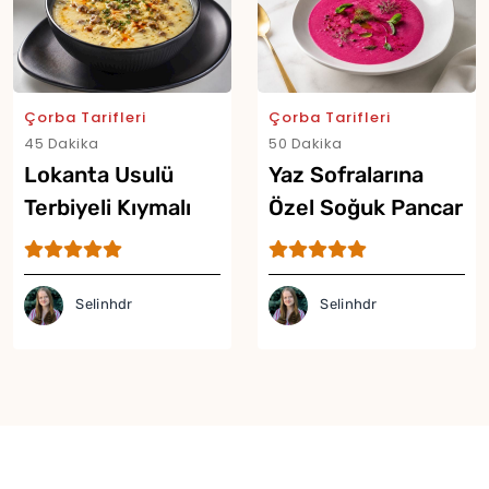
Çorba Tarifleri
Çorba Tarifleri
45 Dakika
50 Dakika
Lokanta Usulü
Yaz Sofralarına
Terbiyeli Kıymalı
Özel Soğuk Pancar
Şehriye Çorbası
Çorbası Tarifi
Tarifi
Selinhdr
Selinhdr