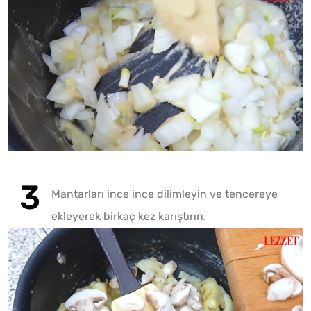
Fotoğr
Play
Mantarları ince ince dilimleyin ve tencereye
ekleyerek birkaç kez karıştırın.
Play
Mute