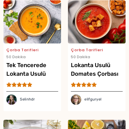
Çorba Tarifleri
Çorba Tarifleri
50 Dakika
50 Dakika
Tek Tencerede
Lokanta Usulü
Lokanta Usulü
Domates Çorbası
Mercimek Çorbası
Tarifi
Tarifi
Selinhdr
elifguryel