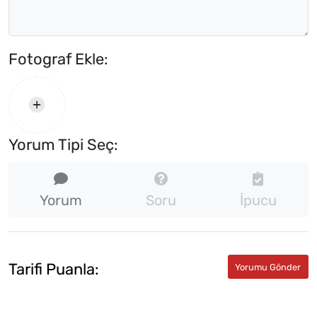
Fotograf Ekle:
Yorum Tipi Seç:
Yorum
Soru
İpucu
★★★★★
★
★
Tarifi Puanla:
★
★