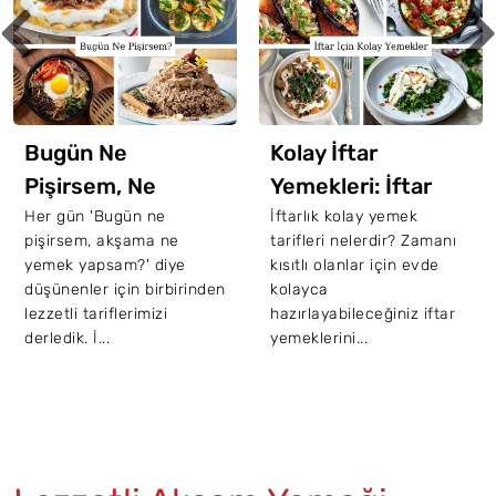
İftara Özel 45
Enfes Çorba Tarifi
İftar için pratik çorba
tarifleri mi arıyorsunuz?
İşte, Ramazan ayında
sofralarınızdan eksik
etmek istemeyeceğiniz
Kolay İftar
birbi...
Yemekleri: İftar
İçin 20 Kolay Tarif
İftarlık kolay yemek
tarifleri nelerdir? Zamanı
kısıtlı olanlar için evde
kolayca
hazırlayabileceğiniz iftar
yemeklerini...