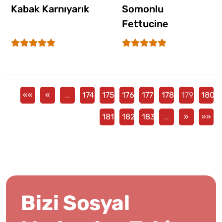
Kabak Karnıyarık
Somonlu
Fettucine
««
«
…
174
175
176
177
178
179
180
181
182
183
…
»
»»
Bizi Sosyal