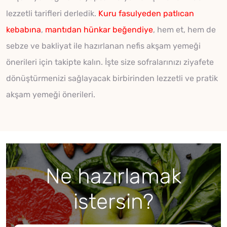
lezzetli tarifleri derledik.
Kuru fasulyeden
patlıcan
kebabına
,
mantıdan
hünkar beğendiye
, hem et, hem de
sebze ve bakliyat ile hazırlanan nefis akşam yemeği
önerileri için takipte kalın. İşte size sofralarınızı ziyafete
dönüştürmenizi sağlayacak birbirinden lezzetli ve pratik
akşam yemeği önerileri.
Ne hazırlamak
istersin?