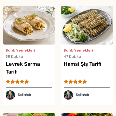
Balık Yemekleri
Balık Yemekleri
Yor
55 Dakika
47 Dakika
Levrek Sarma
Hamsi Şiş Tarifi
Tarifi
Selinhdr
Selinhdr