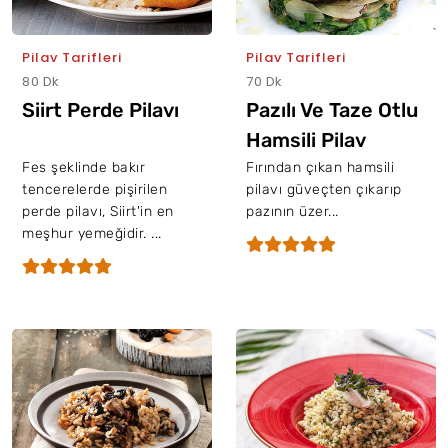
Pilav Tarifleri
Pilav Tarifleri
80 Dk
70 Dk
Siirt Perde Pilavı
Pazılı Ve Taze Otlu
Hamsili Pilav
Fes şeklinde bakır
Fırından çıkan hamsili
tencerelerde pişirilen
pilavı güveçten çıkarıp
perde pilavı, Siirt'in en
pazının üzer...
meşhur yemeğidir. ...