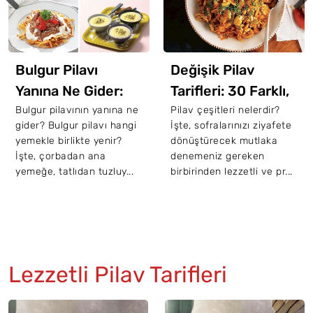
Değişik Pilav
Dibi Tutan Pilav
Tarifleri: 30 Farklı,
Nasıl Kurtarılır?
Pratik Ve Nefis
Pilav çeşitleri nelerdir?
Pilavın dibi neden tutar?
İşte, sofralarınızı ziyafete
Pilavın dibi tutarsa ne
Pilav Tarifi
dönüştürecek mutlaka
yapılır? Yanan yemeği
denemeniz gereken
kurtarma yolları nelerdir?
birbirinden lezzetli ve pr...
İşte, dibi tutan pila...
Lezzetli Pilav Tarifleri