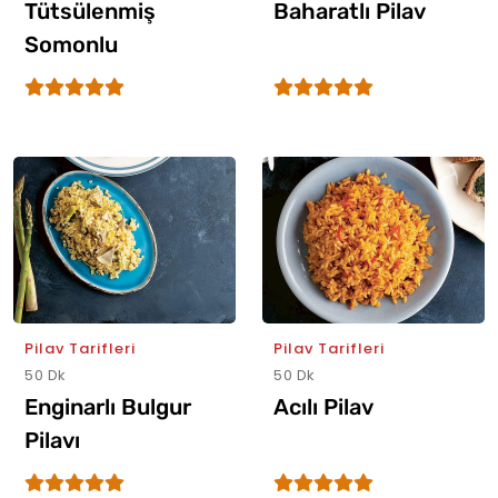
Tütsülenmiş
Baharatlı Pilav
Somonlu
Avokadolu Kuskus
Pilav Tarifleri
Pilav Tarifleri
50 Dk
50 Dk
Enginarlı Bulgur
Acılı Pilav
Pilavı