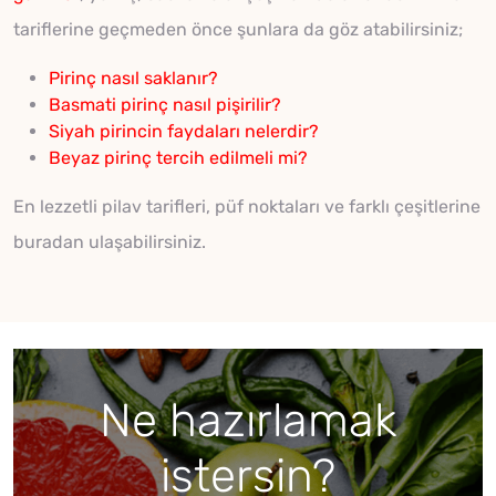
tariflerine geçmeden önce şunlara da göz atabilirsiniz;
Pirinç nasıl saklanır?
Basmati pirinç nasıl pişirilir?
Siyah pirincin faydaları nelerdir?
Beyaz pirinç tercih edilmeli mi?
En lezzetli pilav tarifleri, püf noktaları ve farklı çeşitlerine
buradan ulaşabilirsiniz.
Ne hazırlamak
istersin?