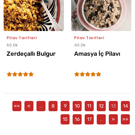
Pilav Tarifleri
Pilav Tarifleri
60 Dk
40 Dk
Zerdeçallı Bulgur
Amasya İç Pilavı
««
«
…
8
9
10
11
12
13
14
15
16
17
…
»
»»