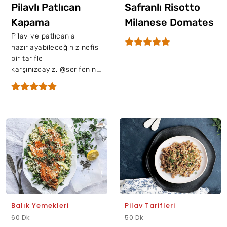
Pilavlı Patlıcan
Safranlı Risotto
Kapama
Milanese Domates
Soslu Dana Bonfile
Pilav ve patlıcanla
hazırlayabileceğiniz nefis
İle
bir tarifle
karşınızdayız. @serifenin_...
Balık Yemekleri
Pilav Tarifleri
60 Dk
50 Dk