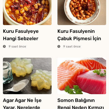
Kuru Fasulyeye
Kuru Fasulyenin
Hangi Sebzeler
Çabuk Pişmesi İçin
Konur?
Püf Noktaları
9 saat önce
9 saat önce
Agar Agar Ne İşe
Somon Balığının
Yarar, Nerelerde
Rengi Neden Kırmızı