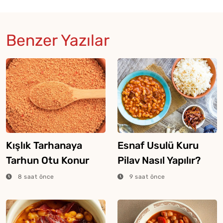
Benzer Yazılar
Kışlık Tarhanaya
Esnaf Usulü Kuru
Tarhun Otu Konur
Pilav Nasıl Yapılır?
Mu?
8 saat önce
9 saat önce