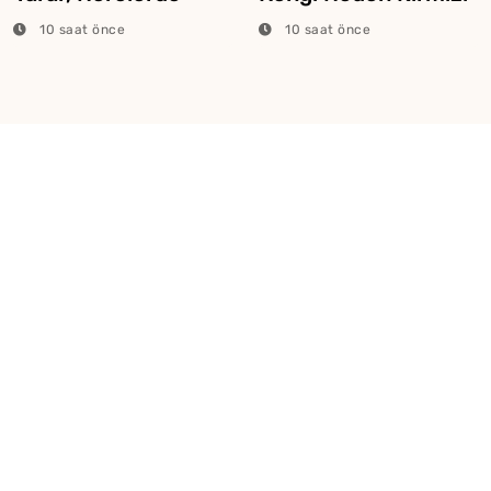
Kullanılır?
Veya Pembe Olur?
10 saat önce
10 saat önce