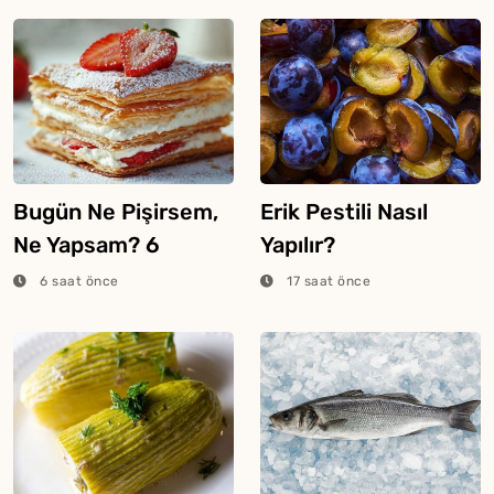
Bugün Ne Pişirsem,
Erik Pestili Nasıl
Ne Yapsam? 6
Yapılır?
Ağustos 2026
6 saat önce
17 saat önce