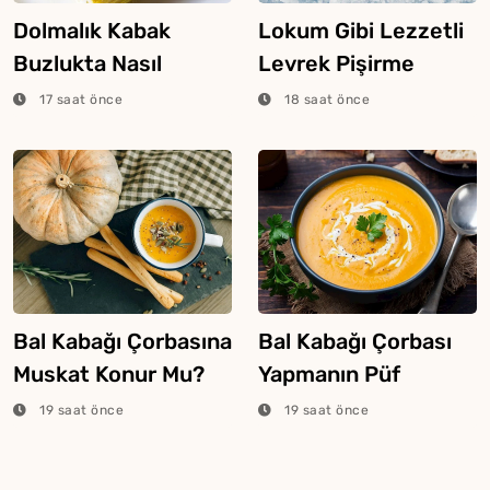
Dolmalık Kabak
Lokum Gibi Lezzetli
Buzlukta Nasıl
Levrek Pişirme
Saklanır?
Tüyosu
17 saat önce
18 saat önce
Bal Kabağı Çorbasına
Bal Kabağı Çorbası
Muskat Konur Mu?
Yapmanın Püf
Noktaları
19 saat önce
19 saat önce