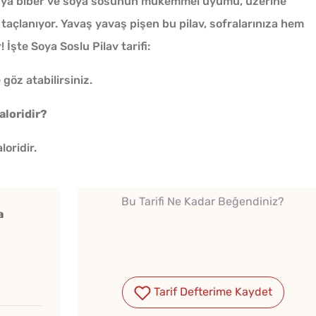
 kapya biber ve soya sosunun mükemmel uyumu, üzerine
taçlanıyor. Yavaş yavaş pişen bu pilav, sofralarınıza hem
İşte Soya Soslu Pilav tarifi:
 göz atabilirsiniz.
aloridir?
loridir.
Bu Tarifi Ne Kadar Beğendiniz?
a
Tarif Defterime Kaydet