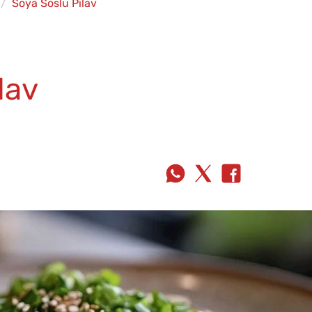
Soya Soslu Pilav
lav