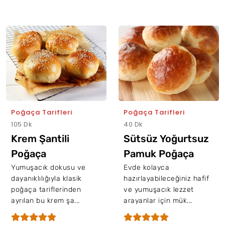
Poğaça Tarifleri
Poğaça Tarifleri
105 Dk
40 Dk
Krem Şantili
Sütsüz Yoğurtsuz
Poğaça
Pamuk Poğaça
Yumuşacık dokusu ve
Evde kolayca
dayanıklılığıyla klasik
hazırlayabileceğiniz hafif
poğaça tariflerinden
ve yumuşacık lezzet
ayrılan bu krem şa...
arayanlar için mük...