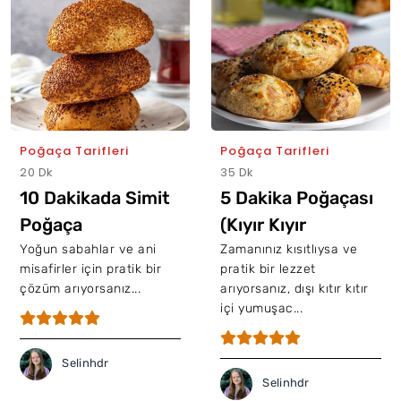
Poğaça Tarifleri
Poğaça Tarifleri
20 Dk
35 Dk
10 Dakikada Simit
5 Dakika Poğaçası
Poğaça
(Kıyır Kıyır
Mayasız)
Yoğun sabahlar ve ani
Zamanınız kısıtlıysa ve
misafirler için pratik bir
pratik bir lezzet
çözüm arıyorsanız...
arıyorsanız, dışı kıtır kıtır
içi yumuşac...
Selinhdr
Selinhdr