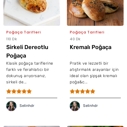
Poğaça Tarifleri
Poğaça Tarifleri
110 Dk
40 Dk
Sirkeli Dereotlu
Kremalı Poğaça
Poğaça
Klasik poğaça tariflerine
Pratik ve lezzetli bir
farklı ve ferahlatıcı bir
atıştırmalık arayanlar için
dokunuş arıyorsanız,
ideal olan şipşak kremalı
sirkeli de...
poğa&c...
Selinhdr
Selinhdr