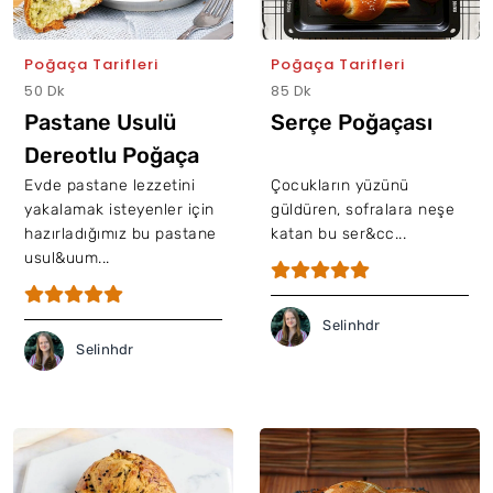
Poğaça Tarifleri
Poğaça Tarifleri
50 Dk
85 Dk
Pastane Usulü
Serçe Poğaçası
Dereotlu Poğaça
Evde pastane lezzetini
Çocukların yüzünü
yakalamak isteyenler için
güldüren, sofralara neşe
hazırladığımız bu pastane
katan bu ser&cc...
usul&uum...
Selinhdr
Selinhdr