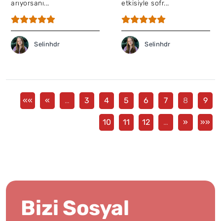
arıyorsanı...
etkisiyle sofr...
Selinhdr
Selinhdr
««
«
…
3
4
5
6
7
8
9
10
11
12
…
»
»»
Bizi Sosyal