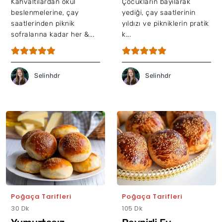
Tarifi
Kahvaltılardan okul
Çocukların bayılarak
beslenmelerine, çay
yediği, çay saatlerinin
saatlerinden piknik
yıldızı ve pikniklerin pratik
sofralarına kadar her &...
k...
Selinhdr
Selinhdr
Poğaça Tarifleri
Poğaça Tarifleri
30 Dk
105 Dk