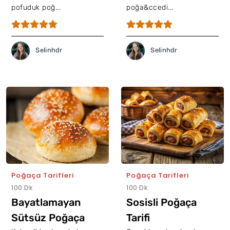
pofuduk poğ...
poğa&ccedi...
Selinhdr
Selinhdr
Poğaça Tarifleri
Poğaça Tarifleri
100 Dk
100 Dk
Bayatlamayan
Sosisli Poğaça
Sütsüz Poğaça
Tarifi