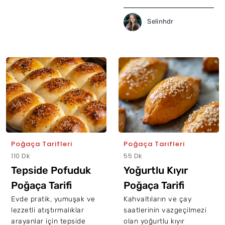
Selinhdr
Poğaça Tarifleri
Poğaça Tarifleri
110 Dk
55 Dk
Tepside Pofuduk
Yoğurtlu Kıyır
Poğaça Tarifi
Poğaça Tarifi
Evde pratik, yumuşak ve
Kahvaltıların ve çay
lezzetli atıştırmalıklar
saatlerinin vazgeçilmezi
arayanlar için tepside
olan yoğurtlu kıyır