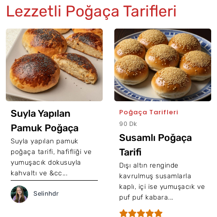
Lezzetli Poğaça Tarifleri
Suyla Yapılan
Poğaça Tarifleri
90 Dk
Pamuk Poğaça
Susamlı Poğaça
Tarifi
Suyla yapılan pamuk
Tarifi
poğaça tarifi, hafifliği ve
yumuşacık dokusuyla
Dışı altın renginde
kahvaltı ve &cc...
kavrulmuş susamlarla
kaplı, içi ise yumuşacık ve
Selinhdr
puf puf kabara...