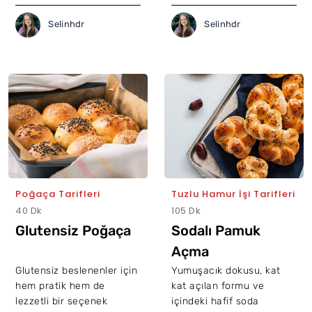
Selinhdr
Selinhdr
Poğaça Tarifleri
Tuzlu Hamur İşi Tarifleri
40 Dk
105 Dk
Glutensiz Poğaça
Sodalı Pamuk
Açma
Glutensiz beslenenler için
Yumuşacık dokusu, kat
hem pratik hem de
kat açılan formu ve
lezzetli bir seçenek
içindeki hafif soda