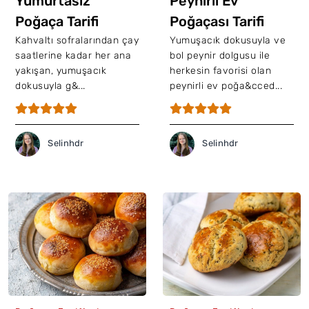
Yumurtasız
Peynirli Ev
Poğaça Tarifi
Poğaçası Tarifi
Kahvaltı sofralarından çay
Yumuşacık dokusuyla ve
saatlerine kadar her ana
bol peynir dolgusu ile
yakışan, yumuşacık
herkesin favorisi olan
dokusuyla g&...
peynirli ev poğa&cced...
Selinhdr
Selinhdr