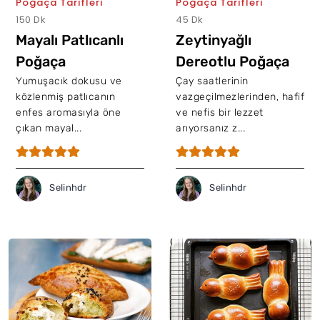
Poğaça Tarifleri
Poğaça Tarifleri
150 Dk
45 Dk
Mayalı Patlıcanlı
Zeytinyağlı
Poğaça
Dereotlu Poğaça
Yumuşacık dokusu ve
Çay saatlerinin
közlenmiş patlıcanın
vazgeçilmezlerinden, hafif
enfes aromasıyla öne
ve nefis bir lezzet
çıkan mayal...
arıyorsanız z...
Selinhdr
Selinhdr