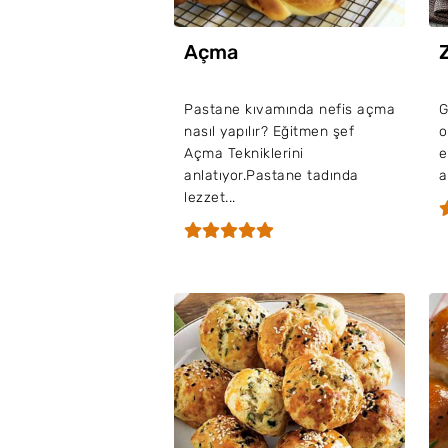
Açma
Pastane kıvamında nefis açma
G
nasıl yapılır? Eğitmen şef
o
Açma Tekniklerini
e
anlatıyor.Pastane tadında
a
lezzet...