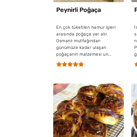
Peynirli Poğaça
En çok tüketilen hamur işleri
İ
arasında poğaça yer alır.
s
Osmanlı mutfağından
n
günümüze kadar ulaşan
P
poğaçanın malzemesi un...
g