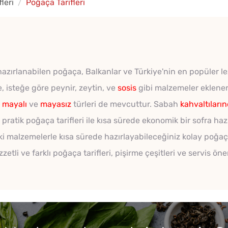
leri
Poğaça Tarifleri
hazırlanabilen poğaça, Balkanlar ve Türkiye'nin en popüler lez
e, isteğe göre peynir, zeytin, ve
sosis
gibi malzemeler eklenere
n
mayalı
ve
mayasız
türleri de mevcuttur. Sabah
kahvaltıları
pratik poğaça tarifleri ile kısa sürede ekonomik bir sofra hazır
eki malzemelerle kısa sürede hazırlayabileceğiniz kolay poğaça
zetli ve farklı poğaça tarifleri, pişirme çeşitleri ve servis öne