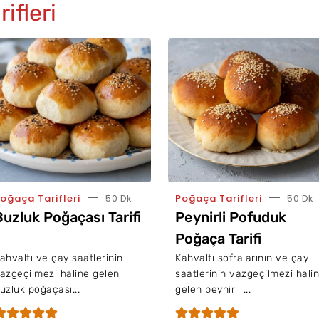
ifleri
oğaça Tarifleri
50 Dk
Poğaça Tarifleri
50 Dk
Buzluk Poğaçası Tarifi
Peynirli Pofuduk
Poğaça Tarifi
ahvaltı ve çay saatlerinin
Kahvaltı sofralarının ve çay
azgeçilmezi haline gelen
saatlerinin vazgeçilmezi hali
uzluk poğaçası...
gelen peynirli ...