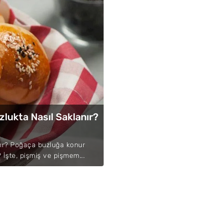
lukta Nasıl Saklanır?
ır? Poğaça buzluğa konur
İşte, pişmiş ve pişmem...