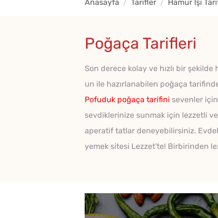
Anasayfa
Tarifler
Hamur İşi Tarif
Poğaça Tarifleri
Son derece kolay ve hızlı bir şekilde 
un ile hazırlanabilen poğaça tarifind
Pofuduk poğaça tarifini
sevenler içi
sevdiklerinize sunmak için lezzetli ve 
aperatif tatlar deneyebilirsiniz. Evd
yemek sitesi Lezzet'te! Birbirinden lez