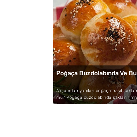
Poğaça Buzdolabında Ve Buz
Akşamdan yapılan poğaça nasıl saklan
mu? Poğaça buzdolabında saklanır mı? 