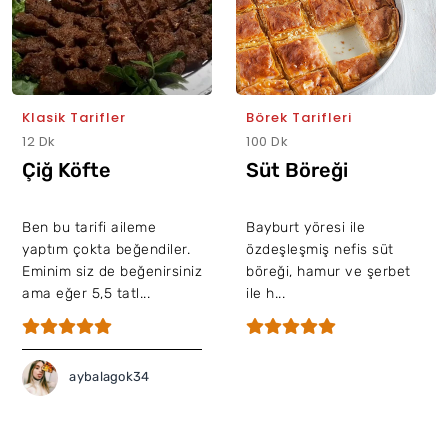
Klasik Tarifler
Börek Tarifleri
12 Dk
100 Dk
Çiğ Köfte
Süt Böreği
Ben bu tarifi aileme
Bayburt yöresi ile
yaptım çokta beğendiler.
özdeşleşmiş nefis süt
Eminim siz de beğenirsiniz
böreği, hamur ve şerbet
ama eğer 5,5 tatl...
ile h...
aybalagok34