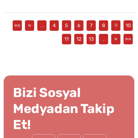
««
«
…
4
5
6
7
8
9
10
11
12
13
…
»
»»
Bizi Sosyal
Medyadan Takip
Et!