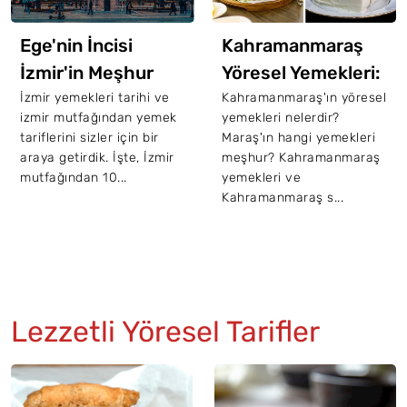
Ege'nin İncisi
Kahramanmaraş
İzmir'in Meşhur
Yöresel Yemekleri:
Yemekleri
Maraş Mutfağından
İzmir yemekleri tarihi ve
Kahramanmaraş'ın yöresel
izmir mutfağından yemek
yemekleri nelerdir?
15 Nefis Tarif
tariflerini sizler için bir
Maraş'ın hangi yemekleri
araya getirdik. İşte, İzmir
meşhur? Kahramanmaraş
mutfağından 10...
yemekleri ve
Kahramanmaraş s...
Lezzetli Yöresel Tarifler