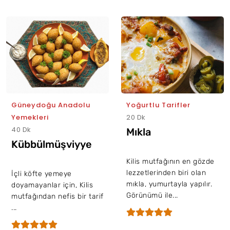
Güneydoğu Anadolu
Yoğurtlu Tarifler
Yemekleri
20 Dk
40 Dk
Mıkla
Kübbülmüşviyye
Kilis mutfağının en gözde
lezzetlerinden biri olan
İçli köfte yemeye
mıkla, yumurtayla yapılır.
doyamayanlar için, Kilis
Görünümü ile...
mutfağından nefis bir tarif
...