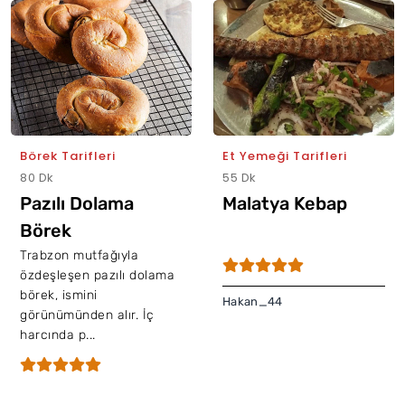
Börek Tarifleri
Et Yemeği Tarifleri
80 Dk
55 Dk
Pazılı Dolama
Malatya Kebap
Börek
Trabzon mutfağıyla
özdeşleşen pazılı dolama
börek, ismini
Hakan_44
görünümünden alır. İç
harcında p...