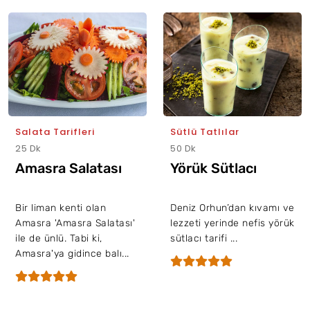
Salata Tarifleri
Sütlü Tatlılar
25 Dk
50 Dk
Amasra Salatası
Yörük Sütlacı
Bir liman kenti olan
Deniz Orhun’dan kıvamı ve
Amasra 'Amasra Salatası'
lezzeti yerinde nefis yörük
ile de ünlü. Tabi ki,
sütlacı tarifi ...
Amasra'ya gidince balı...