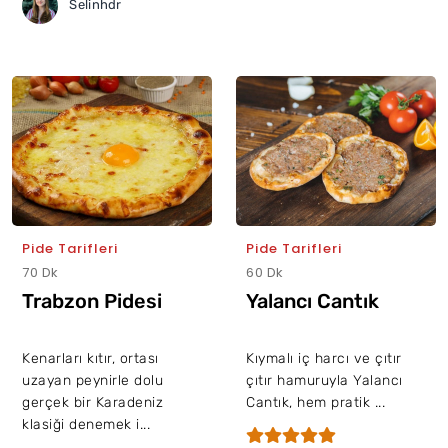
Selinhdr
Pide Tarifleri
Pide Tarifleri
70 Dk
60 Dk
Trabzon Pidesi
Yalancı Cantık
Kenarları kıtır, ortası
Kıymalı iç harcı ve çıtır
uzayan peynirle dolu
çıtır hamuruyla Yalancı
gerçek bir Karadeniz
Cantık, hem pratik ...
klasiği denemek i...