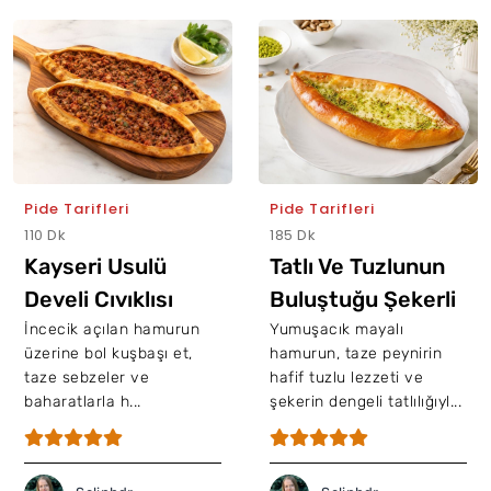
Pide Tarifleri
Pide Tarifleri
110 Dk
185 Dk
Kayseri Usulü
Tatlı Ve Tuzlunun
Develi Cıvıklısı
Buluştuğu Şekerli
Tarifi
Pide Tarifi
İncecik açılan hamurun
Yumuşacık mayalı
üzerine bol kuşbaşı et,
hamurun, taze peynirin
taze sebzeler ve
hafif tuzlu lezzeti ve
baharatlarla h...
şekerin dengeli tatlılığıyl...