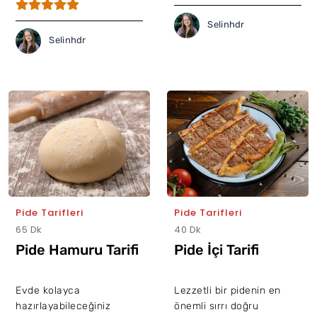
Selinhdr
Selinhdr
Pide Tarifleri
Pide Tarifleri
65 Dk
40 Dk
Pide Hamuru Tarifi
Pide İçi Tarifi
Evde kolayca
Lezzetli bir pidenin en
hazırlayabileceğiniz
önemli sırrı doğru