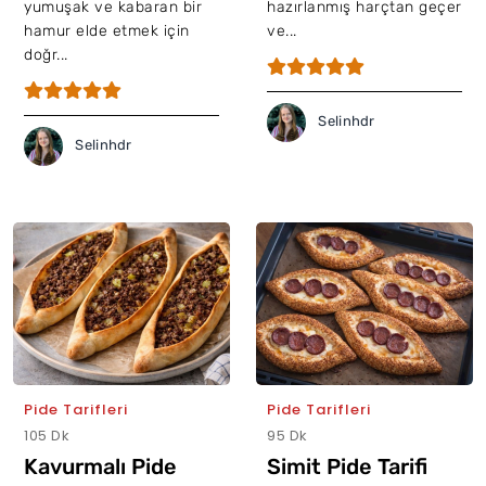
yumuşak ve kabaran bir
hazırlanmış harçtan geçer
hamur elde etmek için
ve...
doğr...
Selinhdr
Selinhdr
Pide Tarifleri
Pide Tarifleri
105 Dk
95 Dk
Kavurmalı Pide
Simit Pide Tarifi