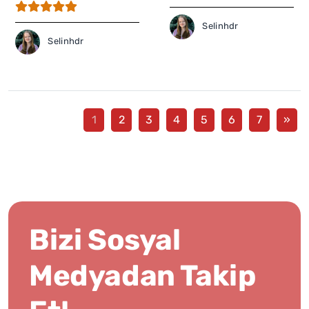
Selinhdr
Selinhdr
1
2
3
4
5
6
7
»
Bizi Sosyal
Medyadan Takip