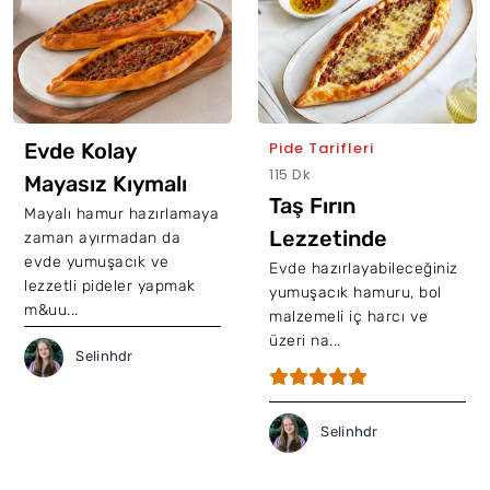
Evde Kolay
Pide Tarifleri
115 Dk
Mayasız Kıymalı
Taş Fırın
Pide Tarifi
Mayalı hamur hazırlamaya
Lezzetinde
zaman ayırmadan da
evde yumuşacık ve
Kıymalı Pide Tarifi
Evde hazırlayabileceğiniz
lezzetli pideler yapmak
yumuşacık hamuru, bol
m&uu...
malzemeli iç harcı ve
üzeri na...
Selinhdr
Selinhdr