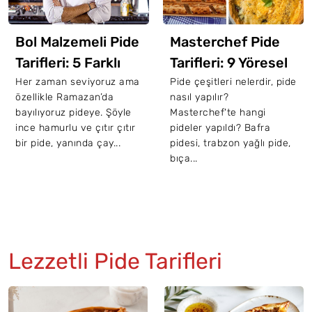
Bol Malzemeli Pide
Masterchef Pide
Tarifleri: 5 Farklı
Tarifleri: 9 Yöresel
Tarif
Pide Tarifi
Her zaman seviyoruz ama
Pide çeşitleri nelerdir, pide
özellikle Ramazan’da
nasıl yapılır?
bayılıyoruz pideye. Şöyle
Masterchef'te hangi
ince hamurlu ve çıtır çıtır
pideler yapıldı? Bafra
bir pide, yanında çay...
pidesi, trabzon yağlı pide,
bıça...
Lezzetli Pide Tarifleri