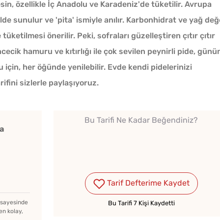
esin, özellikle İç Anadolu ve Karadeniz'de tüketilir. Avrupa
ilde sunulur ve 'pita' ismiyle anılır. Karbonhidrat ve yağ değ
tüketilmesi önerilir. Peki, sofraları güzelleştiren çıtır çıtır
 incecik hamuru ve kıtırlığı ile çok sevilen peynirli pide, günü
u için, her öğünde yenilebilir. Evde kendi pidelerinizi
rifini sizlerle paylaşıyoruz.
Bu Tarifi Ne Kadar Beğendiniz?
a
Kışlık Tarhanaya Tarhun
Parma
Otu Konur Mu?
Tarifi
Tarif Defterime Kaydet
z sayesinde
Bu Tarifi 7 Kişi Kaydetti
en kolay,