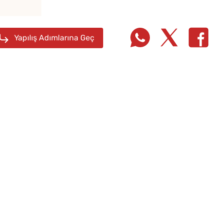
Yapılış Adımlarına Geç
Çiğ Domates Kavanozda
Az Kıy
Nasıl Saklanır?
Köftesi