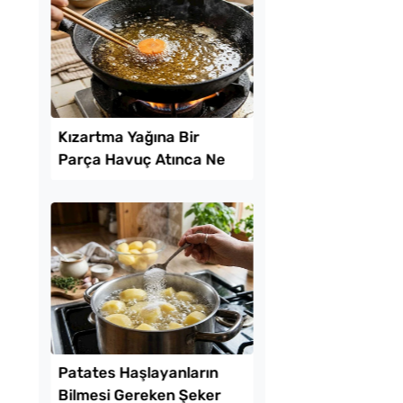
mayla Kıbrıs
Yağ Çekmeyen Akıt
 Tarifi
Tarifi