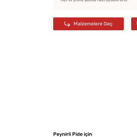
hızlı ve pratik şekilde hazırlayabilirsiniz.
Malzemelere Geç
Peynirli Pide için