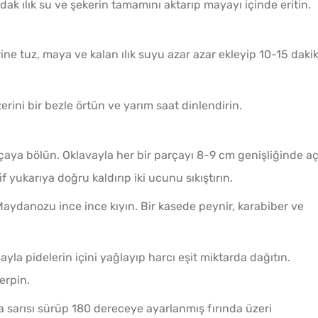
rdak ılık su ve şekerin tamamını aktarıp mayayı içinde eritin.
ine tuz, maya ve kalan ılık suyu azar azar ekleyip 10-15 daki
rini bir bezle örtün ve yarım saat dinlendirin.
aya bölün. Oklavayla her bir parçayı 8-9 cm genişliğinde aç
f yukarıya doğru kaldırıp iki ucunu sıkıştırın.
Maydanozu ince ince kıyın. Bir kasede peynir, karabiber ve
ayla pidelerin içini yağlayıp harcı eşit miktarda dağıtın.
erpin.
a sarısı sürüp 180 dereceye ayarlanmış fırında üzeri