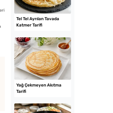
eri
Lezzet Trendleri
n
k Yediren Meze
Tel Tel Ayrılan Tavad
Katmer Tarifi