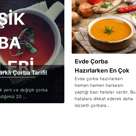
iyet Çorba Tarifleri:
Evde Çorba
üşük Kalorili 15
Hazırlarken En Çok
rklı Çorba Tarifi!
efis Tarif
Yapılan 8 Hata
yet listelerine
Evde çorba hazırlarken
leyebileceğiniz pratik diyet
hemen hemen herkesin
tık yeni ve değişik çorba
rba çeşitleri nelerdir? İşte,
yaptığı bazı hatalar vardır. Bu
diğimiz 20 ...
yet listelerine
hatalara dikkat ederek daha
leyebileceğiniz düş...
lezzetli çorbala...