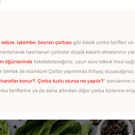
i
ı sebze
,
işkembe
,
beyran çorbası
gibi klasik çorba tarifleri ve
rmanlanarak hazırlanan çorbalar düşük kalorili olmalarının ya
m öğünlerinde
tüketebileceğiniz, uzun süre tokluk hissi sağl
dur demek de mümkün! Çorba yapımında ihtiyaç duyacağınız; '
aharatlar konur?
,
Çorba tuzlu olursa ne yapılır?
'' sorularının
a tariflerine ya da daha altından diğer çorba türlerine eriş