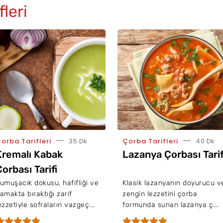
fleri
orba Tarifleri
35 Dk
Çorba Tarifleri
40 Dk
Kremalı Kabak
Lazanya Çorbası Tarif
orbası Tarifi
umuşacık dokusu, hafifliği ve
Klasik lazanyanın doyurucu v
amakta bıraktığı zarif
zengin lezzetini çorba
ezzetiyle sofraların vazgeç...
formunda sunan lazanya ç...