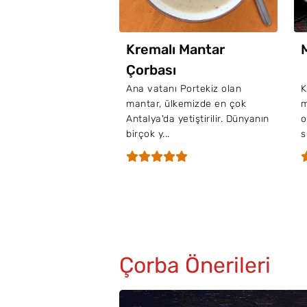
Kremalı Mantar
Çorbası
Ana vatanı Portekiz olan
K
mantar, ülkemizde en çok
m
Antalya'da yetiştirilir. Dünyanın
o
birçok y...
s
Çorba Önerileri