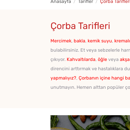
Anasayfa
Tarifler
Çorba Tarifler
Çorba Tarifleri
Mercimek
,
bakla
,
kemik suyu
,
kremal
bulabilirsiniz. Et veya sebzelerle ha
çıkıyor.
Kahvaltılarda
,
öğle
veya
akşa
direncini arttırmak ve hastalıklara 
yapmalıyız?
,
Çorbanın içine hangi b
unutmayın. Hemen alttan popüler çorb