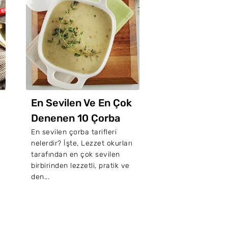
En Sevilen Ve En Çok
Doyurucu Ço
Denenen 10 Çorba
Tarifleri: İçini
Tarifi
Isıtacak 30 
En sevilen çorba tarifleri
Doyurucu çorbalar
nelerdir? İşte, Lezzet okurları
Başlangıç menüle
Çorba Tarifi:
tarafından en çok sevilen
yakışan, bir kasey
birbirinden lezzetli, pratik ve
doymanızı sağlay
den...
lezzetli çorba tarifl