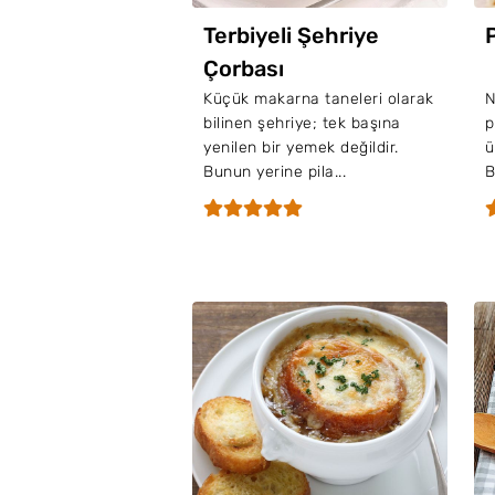
Terbiyeli Şehriye
Çorbası
Küçük makarna taneleri olarak
N
bilinen şehriye; tek başına
p
yenilen bir yemek değildir.
ü
Bunun yerine pila...
B