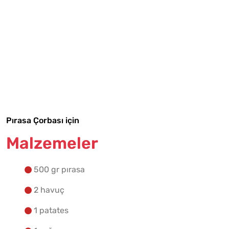
Tarif Defterime Kaydet
Pırasa Çorbası için
Malzemeler
Malzemelere Geç
500 gr pırasa
Yapılış Adımlarına Geç
2 havuç
1 patates