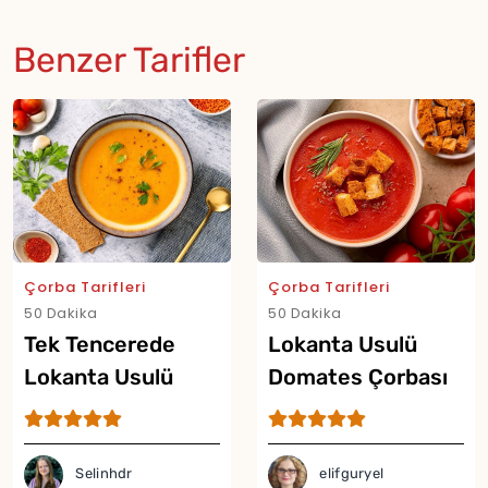
Benzer Tarifler
Çorba Tarifleri
Çorba Tarifleri
50 Dakika
50 Dakika
Tek Tencerede
Lokanta Usulü
Lokanta Usulü
Domates Çorbası
Mercimek Çorbası
Tarifi
Tarifi
Selinhdr
elifguryel