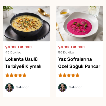
Çorba Tarifleri
Çorba Tarifleri
45 Dakika
50 Dakika
Lokanta Usulü
Yaz Sofralarına
Yor
Terbiyeli Kıymalı
Özel Soğuk Pancar
Şehriye Çorbası
Çorbası Tarifi
Tarifi
Selinhdr
Selinhdr