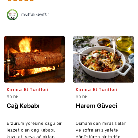
mutfakkeyiftir
Kırmızı Et Tarifleri
Kırmızı Et Tarifleri
50 Dk
60 Dk
Cağ Kebabı
Harem Güveci
Erzurum yöresine özgü bir
Osmanlı'dan miras kalan
lezzet olan cag kebabı,
ve sofraları ziyafete
kuzu eti veya oğlaktan
dönüştüren bir tarifle