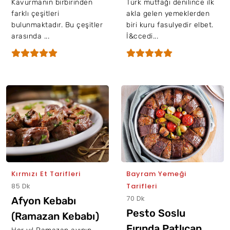
Kavurmanın birbirinden
Türk mutfağı denilince ilk
farklı çeşitleri
akla gelen yemeklerden
bulunmaktadır. Bu çeşitler
biri kuru fasulyedir elbet.
arasında ...
İ&ccedi...
Kırmızı Et Tarifleri
Bayram Yemeği
85 Dk
Tarifleri
70 Dk
Afyon Kebabı
Pesto Soslu
(Ramazan Kebabı)
Fırında Patlıcan