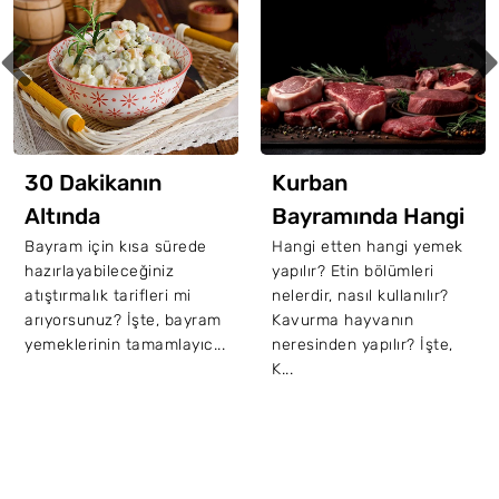
30 Dakikanın
Kurban
Altında
Bayramında Hangi
Sunabileceğiniz
Etten Hangi Yemek
Bayram için kısa sürede
Hangi etten hangi yemek
hazırlayabileceğiniz
yapılır? Etin bölümleri
Bayramlık 8 Pratik
Yapılır?
atıştırmalık tarifleri mi
nelerdir, nasıl kullanılır?
Atıştırmalık Tarifi
arıyorsunuz? İşte, bayram
Kavurma hayvanın
yemeklerinin tamamlayıc...
neresinden yapılır? İşte,
K...