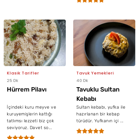
Klasik Tarifler
Tavuk Yemekleri
25 Dk
40 Dk
Hürrem Pilavı
Tavuklu Sultan
Kebabı
İçindeki kuru meyve ve
Sultan kebabı, yufka ile
kuruyemişlerin kattığı
hazırlanan bir kebap
tatlımsı lezzeti biz çok
türüdür. Yufkanın içi ...
seviyoruz. Davet so...