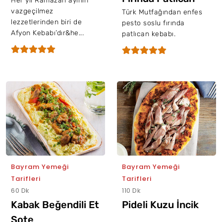
Her yıl Ramazan ayının
vazgeçilmez
Kebap
Türk Mutfağından enfes
lezzetlerinden biri de
pesto soslu fırında
Afyon Kebabı’dır&he...
patlıcan kebabı.
Bayram Yemeği
Bayram Yemeği
Tarifleri
Tarifleri
60 Dk
110 Dk
Kabak Beğendili Et
Pideli Kuzu İncik
Sote