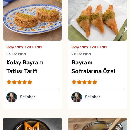
Bayram Tatlıları
Bayram Tatlıları
Yor
65 Dakika
90 Dakika
Kolay Bayram
Bayram
Tatlısı Tarifi
Sofralarına Özel
Şöbiyet Tatlısı
(Videolu)
Selinhdr
Selinhdr