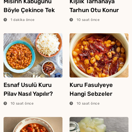
Mısırın Kabuğunu
Kışlık Tarhanaya
Böyle Çekince Tek
Tarhun Otu Konur
Hamlede Tertemiz
Mu?
1 dakika önce
10 saat önce
Oluyormuş
Esnaf Usulü Kuru
Kuru Fasulyeye
Pilav Nasıl Yapılır?
Hangi Sebzeler
Konur?
10 saat önce
10 saat önce