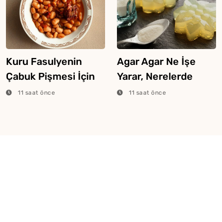
Kuru Fasulyenin
Agar Agar Ne İşe
Çabuk Pişmesi İçin
Yarar, Nerelerde
Püf Noktaları
Kullanılır?
11 saat önce
11 saat önce