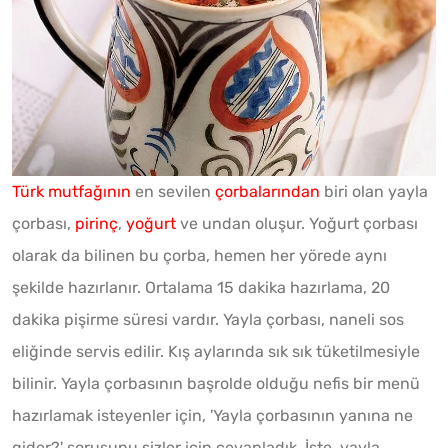
Türk mutfağının
en sevilen
çorbalarından
biri olan yayla
çorbası,
pirinç
,
yoğurt
ve undan oluşur. Yoğurt çorbası
olarak da bilinen bu çorba, hemen her yörede aynı
şekilde hazırlanır. Ortalama 15 dakika hazırlama, 20
dakika pişirme süresi vardır. Yayla çorbası, naneli sos
eliğinde servis edilir. Kış aylarında sık sık tüketilmesiyle
bilinir. Yayla çorbasının başrolde olduğu nefis bir menü
hazırlamak isteyenler için, 'Yayla çorbasının yanına ne
gider?' sorusunu sizler için cevapladık. İşte, yayla