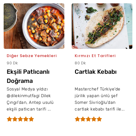
Diğer Sebze Yemekleri
Kırmızı Et Tarifleri
90 Dk
80 Dk
Ekşili Patlıcanlı
Cartlak Kebabı
Doğrama
Sosyal Medya yıldızı
Masterchef Türkiye'de
@dilekinmutfagi Dilek
jürilik yapan ünlü şef
Çıngıl’dan, Antep usulü
Somer Sivrioğlu'dan
ekşili patlıcan tarifi ...
cartlak kebabı tarifi ile...