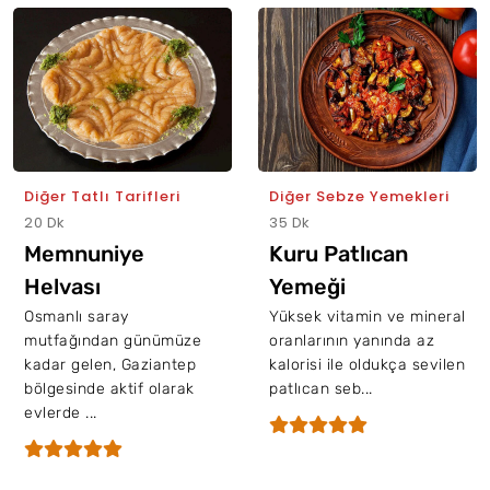
Diğer Tatlı Tarifleri
Diğer Sebze Yemekleri
20 Dk
35 Dk
Memnuniye
Kuru Patlıcan
Helvası
Yemeği
Osmanlı saray
Yüksek vitamin ve mineral
mutfağından günümüze
oranlarının yanında az
kadar gelen, Gaziantep
kalorisi ile oldukça sevilen
bölgesinde aktif olarak
patlıcan seb...
evlerde ...