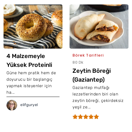
4 Malzemeyle
Börek Tarifleri
80 Dk
Yüksek Proteinli
Zeytin Böreği
Kahvaltılık Bagel
Güne hem pratik hem de
(Gaziantep)
doyurucu bir başlangıç
Tarifi
yapmak isteyenler için
Gaziantep mutfağı
ha...
lezzetlerinden biri olan
zeytin böreği, çekirdeksiz
elifguryel
yeşil ze...