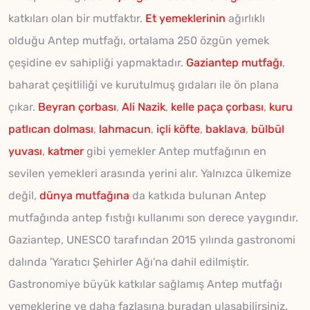
katkıları olan bir mutfaktır.
Et yemeklerinin
ağırlıklı
olduğu Antep mutfağı, ortalama 250 özgün yemek
çeşidine ev sahipliği yapmaktadır.
Gaziantep mutfağı
,
baharat çeşitliliği ve kurutulmuş gıdaları ile ön plana
çıkar.
Beyran çorbası
,
Ali Nazik
,
kelle paça çorbası
,
kuru
patlıcan dolması
,
lahmacun
,
içli köfte
,
baklava
,
bülbül
yuvası
,
katmer
gibi yemekler Antep mutfağının en
sevilen yemekleri arasında yerini alır. Yalnızca ülkemize
değil,
dünya mutfağına
da katkıda bulunan Antep
mutfağında antep fıstığı kullanımı son derece yaygındır.
Gaziantep, UNESCO tarafından 2015 yılında gastronomi
dalında 'Yaratıcı Şehirler Ağı'na dahil edilmiştir.
Gastronomiye büyük katkılar sağlamış Antep mutfağı
yemeklerine ve daha fazlasına buradan ulaşabilirsiniz.