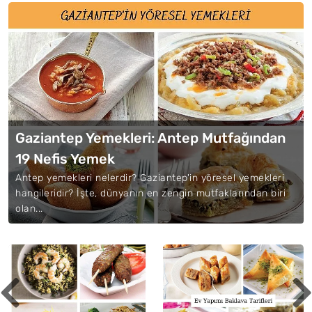
Gaziantep Yemekleri: Antep Mutfağından
19 Nefis Yemek
Antep yemekleri nelerdir? Gaziantep'in yöresel yemekleri
hangileridir? İşte, dünyanın en zengin mutfaklarından biri
olan...