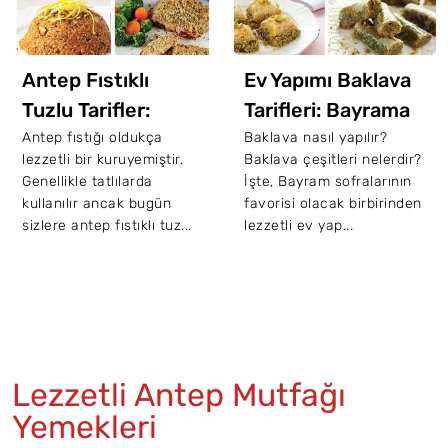
Antep Fıstıklı
Ev Yapımı Baklava
Tuzlu Tarifler:
Tarifleri: Bayrama
Birbirinden
Özel 12 Baklava
Antep fıstığı oldukça
Baklava nasıl yapılır?
lezzetli bir kuruyemiştir.
Baklava çeşitleri nelerdir?
Lezzetli Antep
Tarifi
Genellikle tatlılarda
İşte, Bayram sofralarının
Fıstıklı 10 Tuzlu
kullanılır ancak bugün
favorisi olacak birbirinden
sizlere antep fıstıklı tuz...
lezzetli ev yap...
Tarifi
Lezzetli Antep Mutfağı
Yemekleri