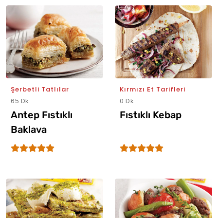
Şerbetli Tatlılar
Kırmızı Et Tarifleri
65 Dk
0 Dk
Antep Fıstıklı
Fıstıklı Kebap
Baklava