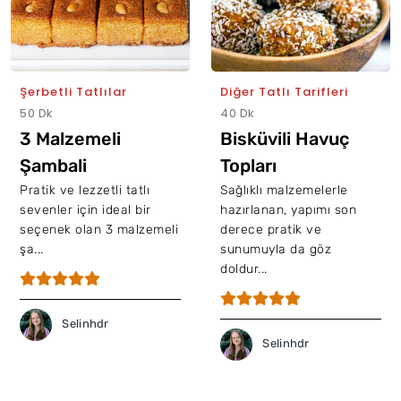
Şerbetli Tatlılar
Diğer Tatlı Tarifleri
50 Dk
40 Dk
3 Malzemeli
Bisküvili Havuç
Şambali
Topları
Pratik ve lezzetli tatlı
Sağlıklı malzemelerle
sevenler için ideal bir
hazırlanan, yapımı son
seçenek olan 3 malzemeli
derece pratik ve
şa...
sunumuyla da göz
doldur...
Selinhdr
Selinhdr