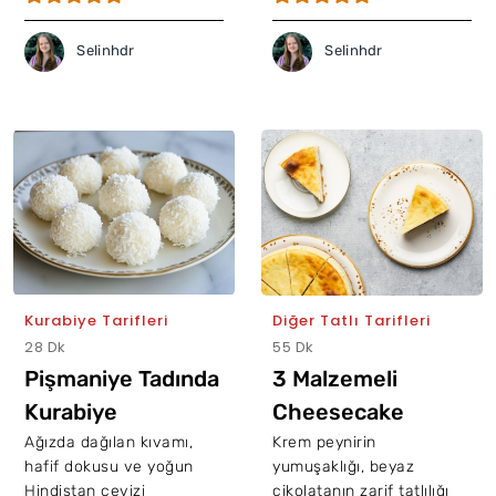
Selinhdr
Selinhdr
Kurabiye Tarifleri
Diğer Tatlı Tarifleri
28 Dk
55 Dk
Pişmaniye Tadında
3 Malzemeli
Kurabiye
Cheesecake
Ağızda dağılan kıvamı,
Krem peynirin
hafif dokusu ve yoğun
yumuşaklığı, beyaz
Hindistan cevizi
çikolatanın zarif tatlılığı