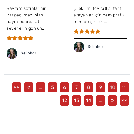
Bayram sofralarının
Çilekli milföy tatlısı tarifi
vazgeçilmezi olan
arayanlar için hem pratik
bayrampare, tatlı
hem de şık bir ...
severlerin gönlün...
Selinhdr
Selinhdr
««
«
…
5
6
7
8
9
10
11
12
13
14
…
»
»»