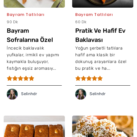
Bayram Tatlıları
Bayram Tatlıları
90 Dk
60 Dk
Bayram
Pratik Ve Hafif Ev
Sofralarına Özel
Baklavası
Şöbiyet Tatlısı
İncecik baklavalık
Yoğun şerbetli tatlılara
yufkalar, irmikli ev yapımı
hafif ama klasik bir
(Videolu)
kaymakla buluşuyor,
dokunuş arayanlara özel
fıstığın eşsiz aromasıy...
bu pratik ve ha...
Selinhdr
Selinhdr