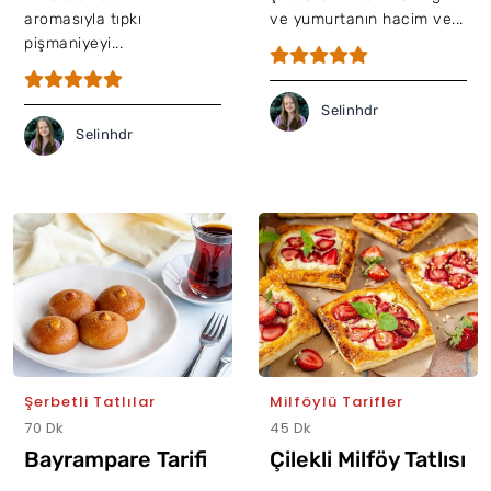
aromasıyla tıpkı
ve yumurtanın hacim ve...
pişmaniyeyi...
Selinhdr
Selinhdr
Şerbetli Tatlılar
Milföylü Tarifler
70 Dk
45 Dk
Bayrampare Tarifi
Çilekli Milföy Tatlısı