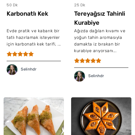
50 Dk
25 Dk
Karbonatlı Kek
Tereyağsız Tahinli
Kurabiye
Evde pratik ve kabarık bir
Ağızda dağılan kıvamı ve
tatlı hazırlamak isteyenler
yoğun tahin aromasıyla
için karbonatlı kek tarifi, ...
damakta iz bırakan bir
kurabiye arıyorsanı...
Selinhdr
Selinhdr