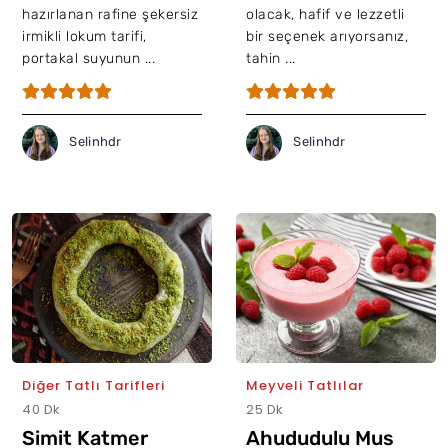
hazırlanan rafine şekersiz
olacak, hafif ve lezzetli
irmikli lokum tarifi,
bir seçenek arıyorsanız,
portakal suyunun ...
tahin ...
Selinhdr
Selinhdr
Diğer Tatlı Tarifleri
Meyveli Tatlılar
40 Dk
25 Dk
Simit Katmer
Ahududulu Mus