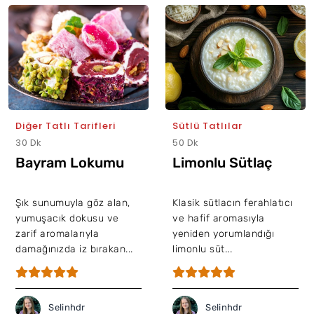
Diğer Tatlı Tarifleri
Sütlü Tatlılar
30 Dk
50 Dk
Bayram Lokumu
Limonlu Sütlaç
Şık sunumuyla göz alan,
Klasik sütlacın ferahlatıcı
yumuşacık dokusu ve
ve hafif aromasıyla
zarif aromalarıyla
yeniden yorumlandığı
damağınızda iz bırakan...
limonlu süt...
Selinhdr
Selinhdr