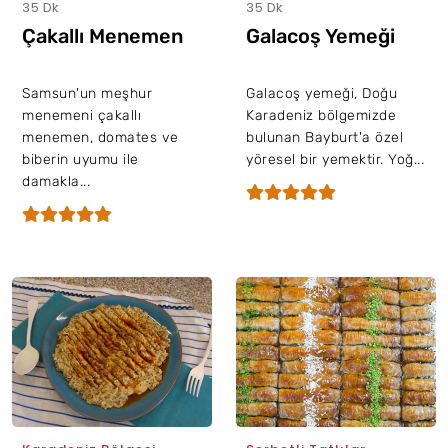
35 Dk
35 Dk
Çakallı Menemen
Galacoş Yemeği
Samsun'un meşhur
Galacoş yemeği, Doğu
menemeni çakallı
Karadeniz bölgemizde
menemen, domates ve
bulunan Bayburt'a özel
biberin uyumu ile
yöresel bir yemektir. Yoğ...
damakla...