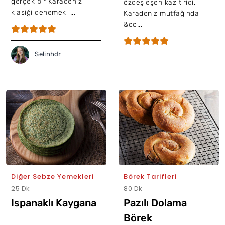
gerçek bir Karadeniz
özdeşleşen kaz tiridi,
klasiği denemek i...
Karadeniz mutfağında
&cc...
Selinhdr
Diğer Sebze Yemekleri
Börek Tarifleri
25 Dk
80 Dk
Ispanaklı Kaygana
Pazılı Dolama
Börek