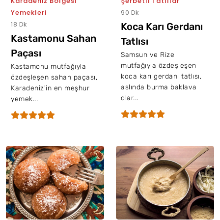
Karadeniz Bölgesi
Şerbetli Tatlılar
Yemekleri
90 Dk
18 Dk
Koca Karı Gerdanı
Kastamonu Sahan
Tatlısı
Paçası
Samsun ve Rize
mutfağıyla özdeşleşen
Kastamonu mutfağıyla
koca karı gerdanı tatlısı,
özdeşleşen sahan paçası,
aslında burma baklava
Karadeniz'in en meşhur
olar...
yemek...