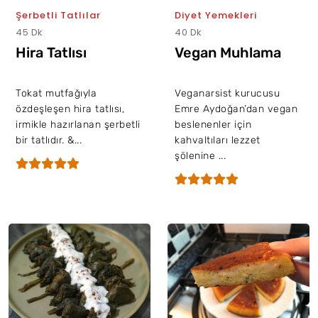
Şerbetli Tatlılar
Diyet Yemekleri
45 Dk
40 Dk
Hira Tatlısı
Vegan Muhlama
Tokat mutfağıyla
Veganarsist kurucusu
özdeşleşen hira tatlısı,
Emre Aydoğan’dan vegan
irmikle hazırlanan şerbetli
beslenenler için
bir tatlıdır. &...
kahvaltıları lezzet
şölenine ...