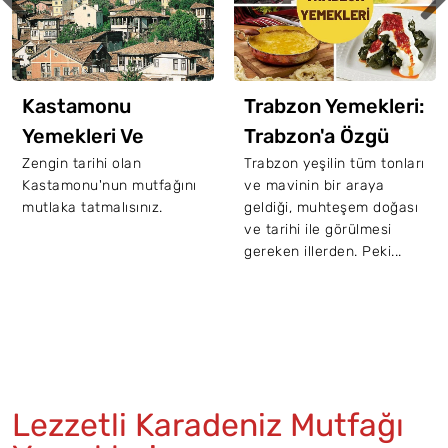
Kastamonu
Trabzon Yemekleri:
Yemekleri Ve
Trabzon'a Özgü
Kastamonu'nun
Mutlaka
Zengin tarihi olan
Trabzon yeşilin tüm tonları
Kastamonu'nun mutfağını
ve mavinin bir araya
Tarihi
Denemeniz
mutlaka tatmalısınız.
geldiği, muhteşem doğası
Gereken 15
ve tarihi ile görülmesi
gereken illerden. Peki...
Trabzon Yemeği
Lezzetli Karadeniz Mutfağı