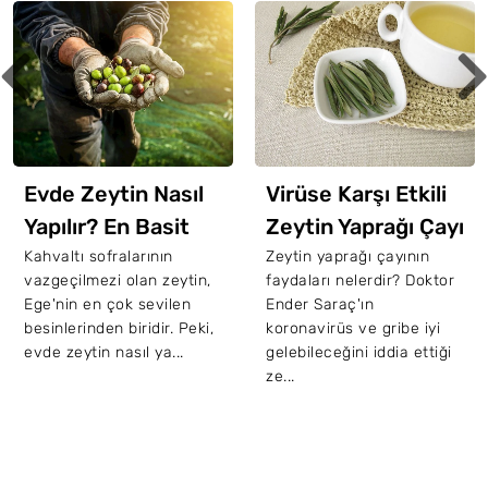
Evde Zeytin Nasıl
Virüse Karşı Etkili
Yapılır? En Basit
Zeytin Yaprağı Çayı
Yöntemlerle
Nasıl Yapılır?
Kahvaltı sofralarının
Zeytin yaprağı çayının
vazgeçilmezi olan zeytin,
faydaları nelerdir? Doktor
Zeytin Yapımı
Ege'nin en çok sevilen
Ender Saraç'ın
besinlerinden biridir. Peki,
koronavirüs ve gribe iyi
evde zeytin nasıl ya...
gelebileceğini iddia ettiği
ze...