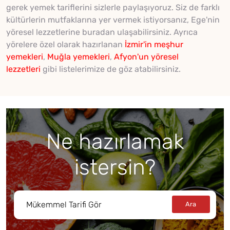
gerek yemek tariflerini sizlerle paylaşıyoruz. Siz de farklı
kültürlerin mutfaklarına yer vermek istiyorsanız, Ege'nin
yöresel lezzetlerine buradan ulaşabilirsiniz. Ayrıca
yörelere özel olarak hazırlanan
İzmir'in meşhur
yemekleri
,
Muğla yemekleri
,
Afyon'un yöresel
lezzetleri
gibi listelerimize de göz atabilirsiniz.
Ne hazırlamak
istersin?