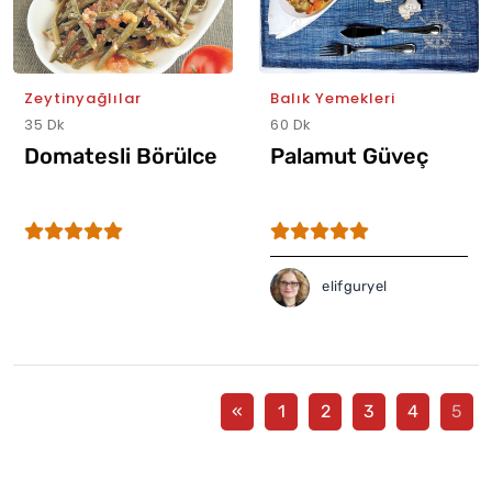
Zeytinyağlılar
Balık Yemekleri
35 Dk
60 Dk
Domatesli Börülce
Palamut Güveç
elifguryel
«
1
2
3
4
5