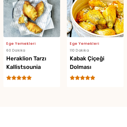
Yor
Ege Yemekleri
Ege Yemekleri
60 Dakika
110 Dakika
Heraklion Tarzı
Kabak Çiçeği
Kallistsounia
Dolması
(Dolmathes)