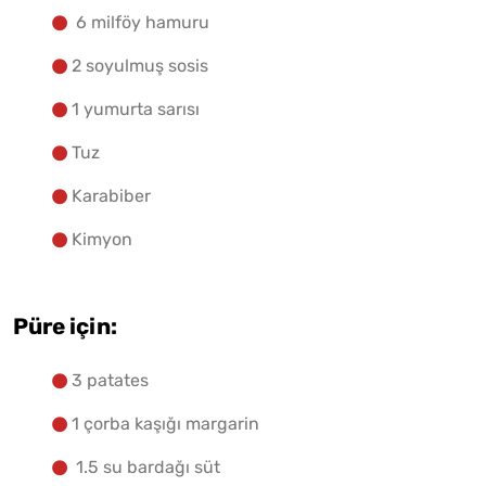
6 milföy hamuru
2 soyulmuş sosis
1 yumurta sarısı
Tuz
Karabiber
Kimyon
Püre için:
3 patates
1 çorba kaşığı margarin
1.5 su bardağı süt