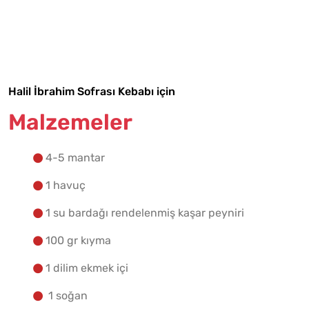
Malzemelere Geç
Yapılış Adımlarına Geç
Halil İbrahim Sofrası Kebabı için
Malzemeler
4-5 mantar
1 havuç
1 su bardağı rendelenmiş kaşar peyniri
100 gr kıyma
1 dilim ekmek içi
1 soğan