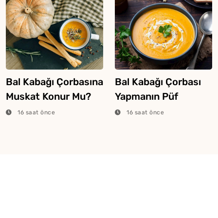
Bal Kabağı Çorbasına
Bal Kabağı Çorbası
Muskat Konur Mu?
Yapmanın Püf
Noktaları
16 saat önce
16 saat önce