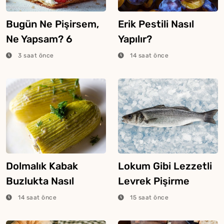
Bugün Ne Pişirsem,
Erik Pestili Nasıl
Ne Yapsam? 6
Yapılır?
Ağustos 2026
3 saat önce
14 saat önce
Dolmalık Kabak
Lokum Gibi Lezzetli
Buzlukta Nasıl
Levrek Pişirme
Saklanır?
Tüyosu
14 saat önce
15 saat önce