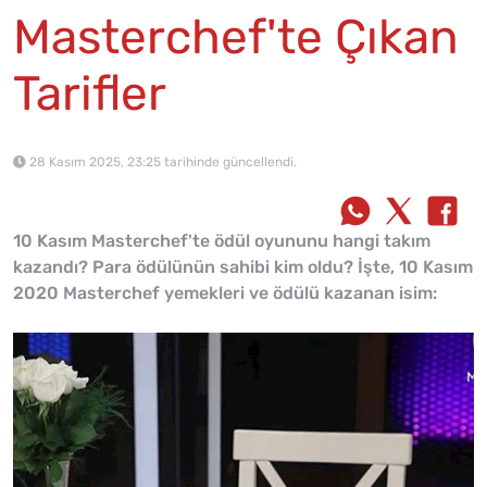
Masterchef'te Çıkan
Tarifler
28 Kasım 2025, 23:25 tarihinde güncellendi.
10 Kasım Masterchef'te ödül oyununu hangi takım
kazandı? Para ödülünün sahibi kim oldu? İşte, 10 Kasım
2020 Masterchef yemekleri ve ödülü kazanan isim: