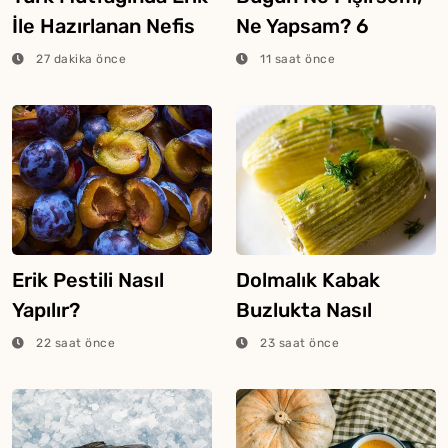
İle Hazırlanan Nefis
Ne Yapsam? 6
Yemekler
Ağustos 2026
27 dakika önce
11 saat önce
Erik Pestili Nasıl
Dolmalık Kabak
Yapılır?
Buzlukta Nasıl
Saklanır?
22 saat önce
23 saat önce