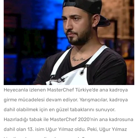
Heyecanla izlenen MasterChef Türkiye'de ana kadroya
girme mücadelesi devam ediyor. Yarışmacılar, kadroya
dahil olabilmek için en güzel tabaklarını sunuyor.
Hazırladığı tabak ile MasterChef 2020'nin ana kadrosuna
dahil olan 13. isim Uğur Yılmaz oldu. Peki, Uğur Yılmaz