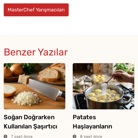
MasterChef Yarışmacıları
Benzer Yazılar
Soğan Doğrarken
Patates
Kullanılan Şaşırtıcı
Haşlayanların
Ekmek Tekniği
Bilmesi Gereken
7 saat önce
8 saat önce