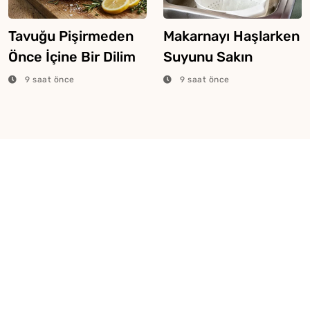
Tavuğu Pişirmeden
Makarnayı Haşlarken
Önce İçine Bir Dilim
Suyunu Sakın
Limon Atarsanız Ne
Dökmeyin
9 saat önce
9 saat önce
Olur?