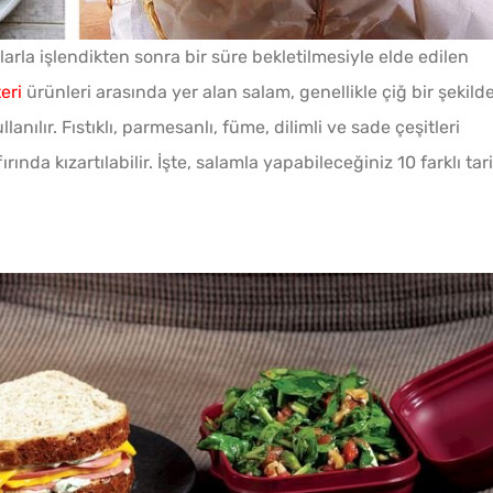
larla işlendikten sonra bir süre bekletilmesiyle elde edilen
eri
ürünleri arasında yer alan salam, genellikle çiğ bir şekild
llanılır. Fıstıklı, parmesanlı, füme, dilimli ve sade çeşitleri
Patates Haşlayanların
nda kızartılabilir. İşte, salamla yapabileceğiniz 10 farklı tari
Bilmesi Gereken Şeker
Hilesi
Çiğ Domates Kavanozda
Nasıl Saklanır?
Yağ Ç
Haşlanan Yumurtaya
Tarifi
Neden Bir Damla Sirke
Eklenir?