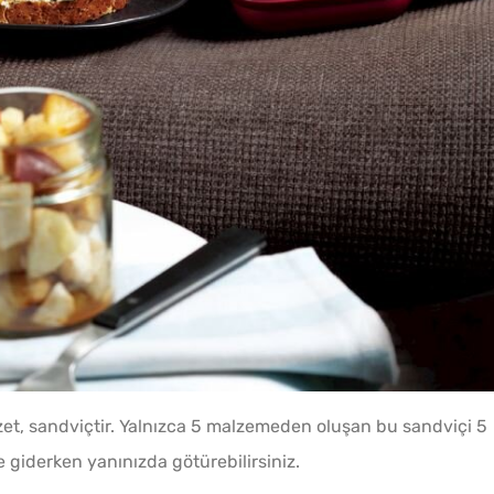
Kışlık Tarhanaya Tarhun
Otu Konur Mu?
Parma
Tarifi
zzet, sandviçtir. Yalnızca 5 malzemeden oluşan bu sandviçi 5
e giderken yanınızda götürebilirsiniz.