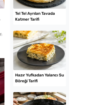
Lezzet Trendleri
e
f:
ekmeyen Akıtma
Tel Tel Ayrılan Tavad
Katmer Tarifi