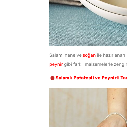
Salam, nane ve
soğan
ile hazırlanan 
peynir
gibi farklı malzemelerle zenginl
Salamlı Patatesli ve Peynirli Ta