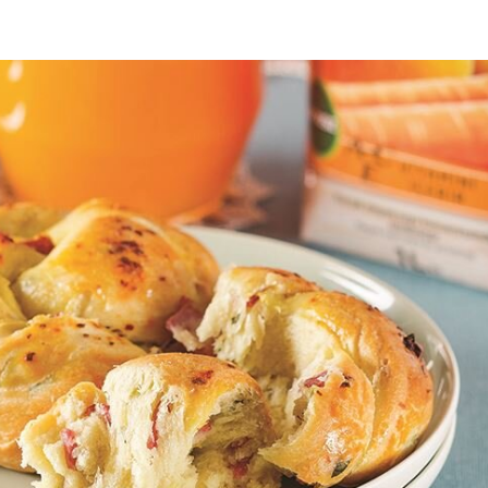
Az Kıy
Köftesi
Sadec
Bardak
Gözlem