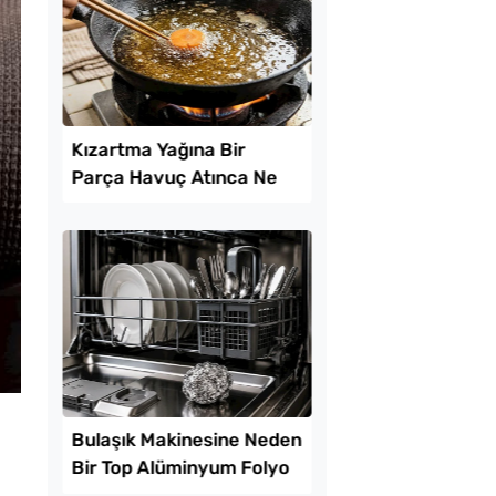
k Yediren Meze
Hazır Yufkadan Yalan
Böreği Tarifi