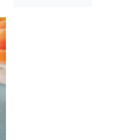
mayla Kıbrıs
Kızartma Yağına Bir
 Tarifi
Parça Havuç Atınca
Olur?
e 1 Patates ve 1
Bulaşık Makinesine 
 Un ile Tavada
Bir Top Alüminyum F
e Tarifi
Atılır?