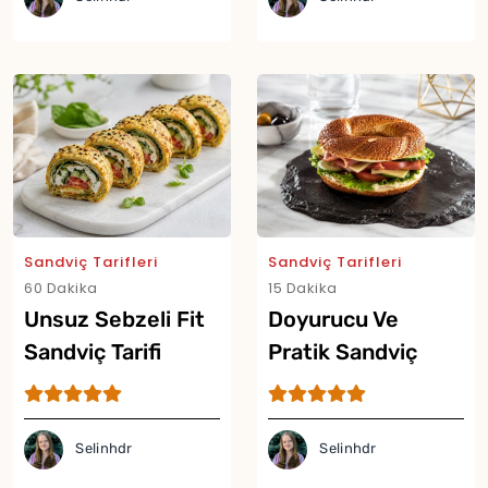
Sandviç Tarifleri
Sandviç Tarifleri
60 Dakika
15 Dakika
Unsuz Sebzeli Fit
Doyurucu Ve
Yor
Sandviç Tarifi
Pratik Sandviç
Simit Tarifi
Selinhdr
Selinhdr