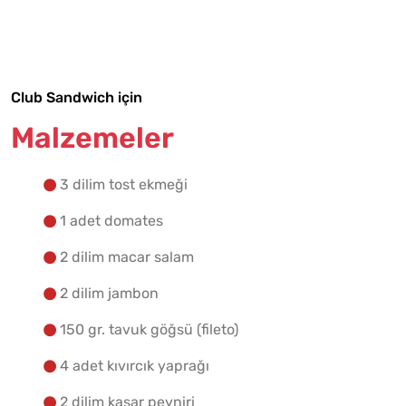
Tarif Defterime Kaydet
Club Sandwich için
Malzemelere Geç
Malzemeler
Yapılış Adımlarına Geç
3 dilim tost ekmeği
1 adet domates
2 dilim macar salam
2 dilim jambon
150 gr. tavuk göğsü (fileto)
4 adet kıvırcık yaprağı
2 dilim kaşar peyniri