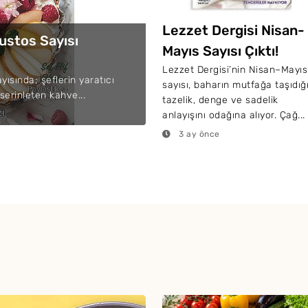
Lezzet Dergisi Nisan-
stos Sayısı
Mayıs Sayısı Çıktı!
Lezzet Dergisi’nin Nisan–Mayıs
sında; şeflerin yaratıcı
sayısı, baharın mutfağa taşıdığ
 serinleten kahve...
tazelik, denge ve sadelik
anlayışını odağına alıyor. Çağ...
3 ay önce