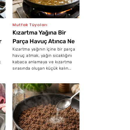
Mutfak Tüyoları
Kızartma Yağına Bir
r
Parça Havuç Atınca Ne
Olur?
Kızartma yağının içine bir parça
havuç atmak, yağın sıcaklığını
k
kabaca anlamaya ve kızartma
sırasında oluşan küçük kalın...