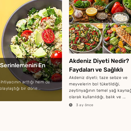
Akdeniz Diyeti Nedir?
 Serinlemenin En
Faydaları ve Sağlıklı
Salata Tarifleri
Akdeniz diyeti; taze sebze ve
htiyacının arttığı hem de
meyvelerin bol tüketildiği,
aylaştığı bir döne...
zeytinyağının temel yağ kaynağ
olarak kullanıldığı, balık ve ...
3 ay önce