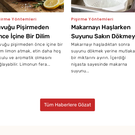
şirme Yöntemleri
Pişirme Yöntemleri
avuğu Pişirmeden
Makarnayı Haşlarken
ce İçine Bir Dilim
Suyunu Sakın Dökmey
imon Atarsanız Ne
vuğu pişirmeden önce içine bir
Makarnayı haşladıktan sonra
lim limon atmak, etin daha hoş
suyunu dökmek yerine mutlaka
lur?
kulu ve aromatik olmasını
bir miktarını ayırın. İçerdiği
ğlayabilir. Limonun fera...
nişasta sayesinde makarna
suyunu...
Tüm Haberlere Gözat