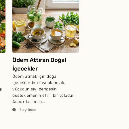
Ödem Attıran Doğal
İçecekler
Ödem atmak için doğal
içeceklerden faydalanmak,
ı
vücudun sıvı dengesini
desteklemenin etkili bir yoludur.
Ancak kalıcı so...
4 ay önce