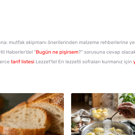
rına: mutfak ekipmanı önerilerinden malzeme rehberlerine y
li Haberler'de! "
Bugün ne pişirsem
?" sorusuna cevap olaca
lerce
tarif listesi
Lezzet'te! En lezzetli sofraları kurmanız için