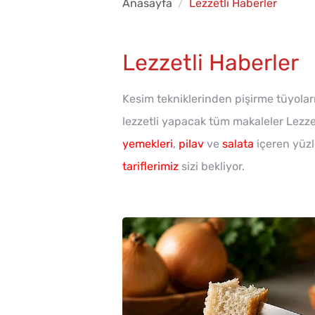
Anasayfa
Lezzetli Haberler
Lezzetli Haberler
Kesim tekniklerinden pişirme tüyola
lezzetli yapacak tüm makaleler Lezzet
yemekleri
,
pilav
ve
salata
içeren yüz
tariflerimiz
sizi bekliyor.