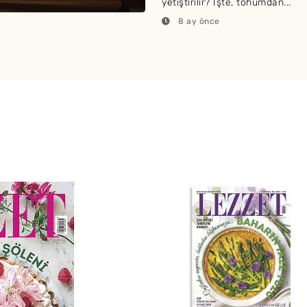
yetiştirilir? İşte, tohumdan...
8 ay önce