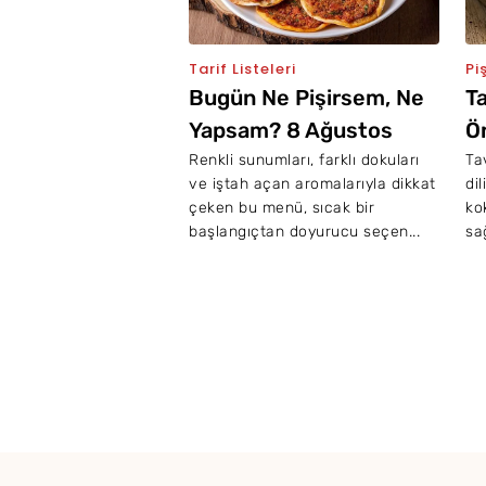
Tarif Listeleri
Pi
Bugün Ne Pişirsem, Ne
T
Yapsam? 8 Ağustos
Ön
2026
L
Renkli sunumları, farklı dokuları
Ta
ve iştah açan aromalarıyla dikkat
di
O
çeken bu menü, sıcak bir
ko
başlangıçtan doyurucu seçen...
sa