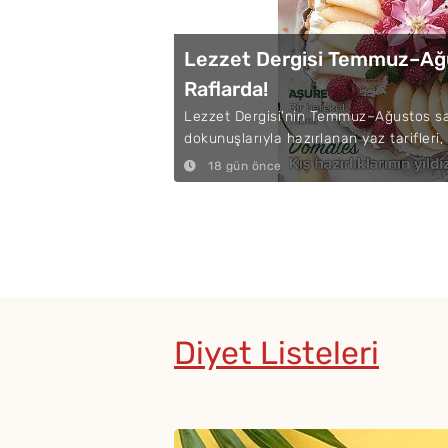
Lezzet Dergisi Temmuz–Ağu
Raflarda!
Lezzet Dergisi'nin Temmuz–Ağustos sayı
dokunuşlarıyla hazırlanan yaz tarifleri,
18 gün önce
Diyet Listeleri