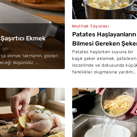
Mutfak Tüyoları
Patates Haşlayanların
 Şaşırtıcı Ekmek
Bilmesi Gereken Şeke
Hilesi
Patates haşlarken suyuna bir
rça ekmek takmanın, gözleri
kaşık şeker eklemek, patatesin
eceği düşünülür. ...
lezzetinde ve dokusunda küçü
farklılıklar oluşmasına yardım...