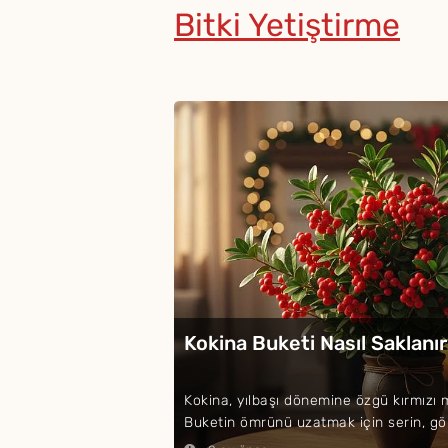
Bitki Yetiştirme
Kokina Buketi Nasıl Saklanı
Kokina, yılbaşı dönemine özgü kırmızı me
Buketin ömrünü uzatmak için serin, gölg