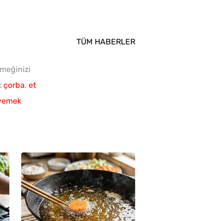
TÜM HABERLER
emeğinizi
k
çorba
,
et
yemek