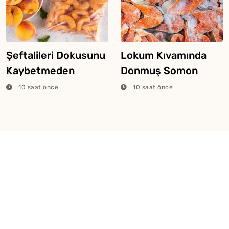
Şeftalileri Dokusunu
Lokum Kıvamında
Kaybetmeden
Donmuş Somon
Dondurmanın Püf
Pişirme Yöntemi
10 saat önce
10 saat önce
Noktaları