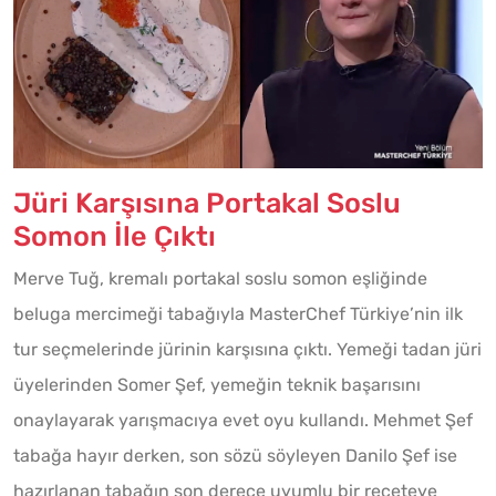
Jüri Karşısına Portakal Soslu
Somon İle Çıktı
Merve Tuğ, kremalı portakal soslu somon eşliğinde
beluga mercimeği tabağıyla MasterChef Türkiye’nin ilk
tur seçmelerinde jürinin karşısına çıktı. Yemeği tadan jüri
üyelerinden Somer Şef, yemeğin teknik başarısını
onaylayarak yarışmacıya evet oyu kullandı. Mehmet Şef
tabağa hayır derken, son sözü söyleyen Danilo Şef ise
hazırlanan tabağın son derece uyumlu bir reçeteye