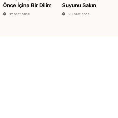
Önce İçine Bir Dilim
Suyunu Sakın
Limon Atarsanız Ne
Dökmeyin
19 saat önce
20 saat önce
Olur?