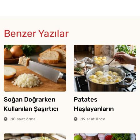
Benzer Yazılar
Soğan Doğrarken
Patates
Kullanılan Şaşırtıcı
Haşlayanların
Ekmek Tekniği
Bilmesi Gereken
18 saat önce
19 saat önce
Şeker Hilesi