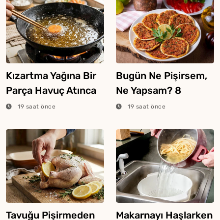
Kızartma Yağına Bir
Bugün Ne Pişirsem,
Parça Havuç Atınca
Ne Yapsam? 8
Ne Olur?
Ağustos 2026
19 saat önce
19 saat önce
Tavuğu Pişirmeden
Makarnayı Haşlarken