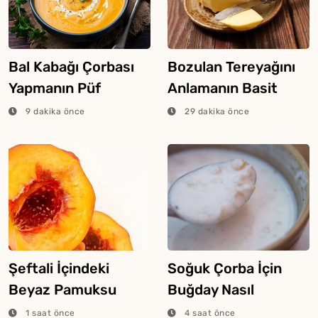
Bal Kabağı Çorbası
Bozulan Tereyağını
Yapmanın Püf
Anlamanın Basit
Noktaları
Yolları
9 dakika önce
29 dakika önce
Şeftali İçindeki
Soğuk Çorba İçin
Beyaz Pamuksu
Buğday Nasıl
Dokunun Sebebi
Haşlanır?
1 saat önce
4 saat önce