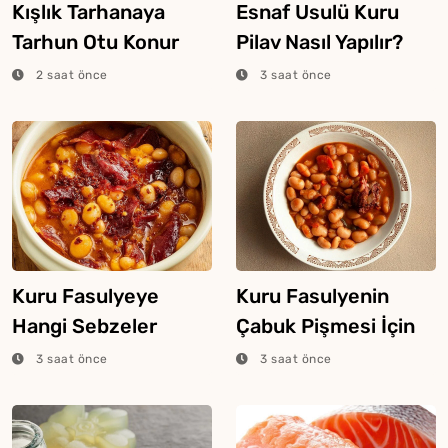
Kışlık Tarhanaya
Esnaf Usulü Kuru
Tarhun Otu Konur
Pilav Nasıl Yapılır?
Mu?
2 saat önce
3 saat önce
Kuru Fasulyeye
Kuru Fasulyenin
Hangi Sebzeler
Çabuk Pişmesi İçin
Konur?
Püf Noktaları
3 saat önce
3 saat önce