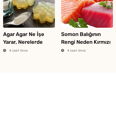
Agar Agar Ne İşe
Somon Balığının
Yarar, Nerelerde
Rengi Neden Kırmızı
Kullanılır?
Veya Pembe Olur?
4 saat önce
4 saat önce