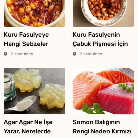
Kuru Fasulyeye
Kuru Fasulyenin
Hangi Sebzeler
Çabuk Pişmesi İçin
Konur?
Püf Noktaları
3 saat önce
3 saat önce
Agar Agar Ne İşe
Somon Balığının
Yarar, Nerelerde
Rengi Neden Kırmızı