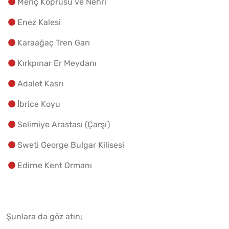
Meriç Köprüsü ve Nehri
Enez Kalesi
Karaağaç Tren Garı
Kırkpınar Er Meydanı
Adalet Kasrı
İbrice Koyu
Selimiye Arastası (Çarşı)
Sweti George Bulgar Kilisesi
Edirne Kent Ormanı
Şunlara da göz atın;