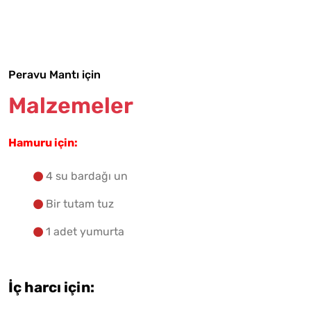
Tarif Defterime Kaydet
Peravu Mantı için
Malzemelere Geç
Malzemeler
Yapılış Adımlarına Geç
Hamuru için:
4 su bardağı un
Bir tutam tuz
1 adet yumurta
İç harcı için: