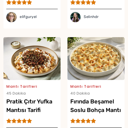
Tarifi
elifguryel
Selinhdr
Mantı Tarifleri
Mantı Tarifleri
45 Dakika
40 Dakika
Pratik Çıtır Yufka
Fırında Beşamel
Yor
Mantısı Tarifi
Soslu Bohça Mantı
Tarifi